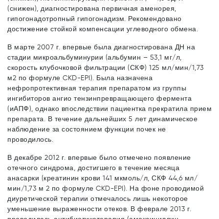
(снижен), диагностирована первичная аменорея,
гипогонадотропный гипогонадизм. Рекомендовано
достижение стойкой компенсации углеводного обмена.
В марте 2007 г. впервые была диагностирована ДН на
стадии микроальбуминурии (альбумин – 53,1 мг/л,
скорость клубочковой фильтрации (СКФ) 125 мл/мин/1,73
м2 по формуле CKD-EPI). Была назначена
нефропротективная терапия препаратом из группы
ингибиторов ангио тензинпревращающего фермента
(иАПФ), однако впоследствии пациентка прекратила прием
препарата. В течение дальнейших 5 лет динамическое
наблюдение за состоянием функции почек не
проводилось.
В декабре 2012 г. впервые было отмечено появление
отечного синдрома, достигшего в течение месяца
анасарки (креатинин крови 141 мкмоль/л, СКФ 44,6 мл/
мин/1,73 м 2 по формуле CKD-EPI). На фоне проводимой
диуретической терапии отмечалось лишь некоторое
уменьшение выраженности отеков. В феврале 2013 г.