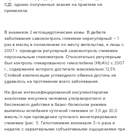
СД1, однако полученные знания на практике не
применяла.
В анамнезе 2 кетоацидотические комы. В дебюте
заболевания самоконтроль гликемии нерегулярный – 1
раз в месяц в поликлинике по месту жительства, и лишь с
2007 г. проводила регулярный самоконтроль гликемии
персональным глюкометром. Относительно регулярным
был контроль гликированного гемоглобина (НbА1с) с 2007
г., содержание которого достигало максимально 12,5%.
Стойкой компенсации углеводного обмена достичь не
удавалось на протяжении всего заболевания.
На фоне интенсифицированной инсулинотерапии
аналогами инсулина человека ультракороткого и
беспикового действия в базис-болюсном режиме
выявлены колебания суточной гликемии от 3,0 до 20,0
ммоль/л при проведении суточного мониторирования
гликемии (рис. 1). Гипогликемии возникали 3–4 раза в
неделю с характерными субъективными ощущениями при