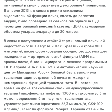
проводилась антибиотикотерапия (амоксициллин,
имипенем) в связи с развитием двусторонней пневмонии.
В апреле 2013 г. в связи с резким снижением
выделительной функции почек, вплоть до развития
анурии, было проведено 10 сеансов гемодиализа (ГД)
через центральный венозный катетер (ЦВК) с суммарным
объемом ультрафильтрации до 20 литров.
В связи с наступлением стойкой терминальной почечной
недостаточности в августе 2013 г. (креатинин крови 800
мкмоль/л), после формирования сосудистого доступа для
гемодиализа – артериовенозной фистулы (АВФ) на
правом плече, было инициировано лечение программным
ГД. В апреле 2014 г. в ФГБУ «Гематологический научный
центр» Минздрава России больной была выполнена
трансплантация родственной почки от матери с
немедленной функцией трансплантата. В настоящее
время на фоне трехкомпонентной иммуносупрессивной
терапии (микофенолат мофетил 1000 мг, такролимус 3 мг,
метилпреднизолон 6 мг), функция трансплантата
удовлетворительная (креатинин 66,3 мкмоль/л, СКФ 109
мл/мин/1,73 м2 по формуле Реберга-Тареева от 04.2014