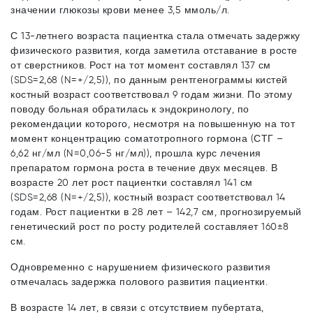
значении глюкозы крови менее 3,5 ммоль/л.
С 13-летнего возраста пациентка стала отмечать задержку
физического развития, когда заметила отставание в росте
от сверстников. Рост на тот момент составлял 137 см
(SDS=2,68 (N=+/2,5)), по данным рентгенограммы кистей
костный возраст соответствовал 9 годам жизни. По этому
поводу больная обратилась к эндокринологу, по
рекомендации которого, несмотря на повышенную на тот
момент концентрацию соматотропного гормона (СТГ –
6,62 нг/мл (N=0,06-5 нг/мл)), прошла курс лечения
препаратом гормона роста в течение двух месяцев. В
возрасте 20 лет рост пациентки составлял 141 см
(SDS=2,68 (N=+/2,5)), костный возраст соответствовал 14
годам. Рост пациентки в 28 лет – 142,7 см, прогнозируемый
генетический рост по росту родителей составляет 160±8
см.
Одновременно с нарушением физического развития
отмечалась задержка полового развития пациентки.
В возрасте 14 лет, в связи с отсутствием пубертата,