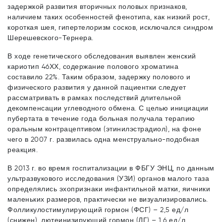
задержкой развития вторичных половых признаков,
наличием таких особенностей фенотипа, как низкий рост,
короткая шея, гипертелоризм сосков, исключался синдром
Шерешевского-Тернера.
В ходе генетического обследования выявлен женский
кариотип 46ХХ, содержание полового хроматина
составило 22%. Таким образом, задержку полового и
физического развития у данной пациентки следует
рассматривать в рамках последствий длительной
декомпенсации углеводного обмена. С целью инициации
пубертата в течение года больная получала терапию
оральным контрацептивом (этинилэстрадиол), на фоне
чего в 2007 г. развилась одна менструально-подобная
реакция.
В 2013 г. во время госпитализации в ФБГУ ЭНЦ, по данным
ультразвукового исследования (УЗИ) органов малого таза
определялись эхопризнаки инфантильной матки, яичники
маленьких размеров, практически не визуализировались.
Фолликулостимулирующий гормон (ФСГ) – 2,5 ед/л
(снижен), лютеинизирующий гормон (ЛГ) – 1,6 ед/л