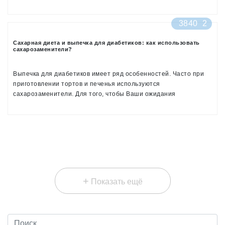
даётся вовсе нелегко. Из этой ситуации есть выход, если
подумать о том, как можно снизить количество потребляемого
3840
2
сахара и чем его можно заменить.
Сахарная диета и выпечка для диабетиков: как использовать
сахарозаменители?
Выпечка для диабетиков имеет ряд особенностей. Часто при
приготовлении тортов и печенья используются
сахарозаменители. Для того, чтобы Ваши ожидания
оправдались, а результат Ваших стараний не оказался
непредсказуемым, существует несколько простых советов по
правильному использованию сахарозаменителей в выпечке.
+
Показать ещё