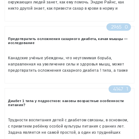
окружающих людей занет, как ему помочь. Эндрю Райнс, как
никто другой знает, как привести сахар в крови в норму и
бороться с гипер- или гипогликемией. Он готов поделиться
своими секретами.
2965
0
У Эндрю Райнса диабет 1 типа. Райнс отмечает, что несмотря
на обилие информации об этом заболевании, многие люди до
сих пор не знают, что предпринять в случае, если диабетику
Предотвратить осложнения сахарного диабета, качая мышцы —
исследование
стало плохо.
Канадские учёные убеждены, что неутомимая борьба,
направленная на увеличение силы и здоровья мышц, может
предотвратить осложнения сахарного диабета 1 типа, а также
улучшить общее состояние здоровья. Ухудшение состояния
мышц является негативным последствием указанного
4147
1
заболевания, однако оно часто остаётся проигнорированным
врачами и самими пациентами.
Диабет 1 типа у подростков: каковы возрастные особенности
питания?
Трудности воспитания детей с диабетом связаны, в основном,
с привитием ребёнку особой культуры питания с ранних лет.
Задача является не самой простой, а один из труднейших
периодов коммуникации приходится на подростковый возраст.