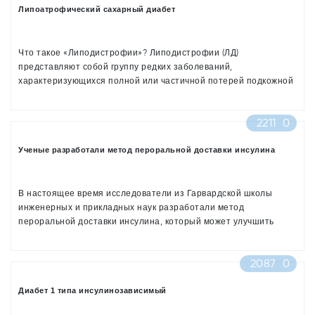
Липоатрофический сахарный диабет
Что такое «Липодистрофии»? Липодистрофии (ЛД)
представляют собой группу редких заболеваний,
характеризующихся полной или частичной потерей подкожной
жировой клетчатки (ПЖК), а также неправильным ее
распределением, при отсутствии предшествующего голодания
2211
0
или катаболического состояния.
Кроме потери ПЖК для ЛД характерны нарушения углеводного
Ученые разработали метод пероральной доставки инсулина
и жирового обмена. Сахарный диабет, который развивается
при ЛД, называют «Липоатрофическим сахарным диабетом».
В настоящее время исследователи из Гарвардской школы
инженерных и прикладных наук разработали метод
пероральной доставки инсулина, который может улучшить
качество жизни 40 миллионов человек с диабетом 1 типа во
всем мире
2087
0
Диабет 1 типа инсулинозависимый