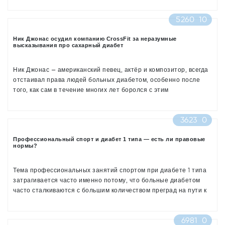
5260
10
Ник Джонас осудил компанию CrossFit за неразумные
высказывания про сахарный диабет
Ник Джонас — американский певец, актёр и композитор, всегда
отстаивал права людей больных диабетом, особенно после
того, как сам в течение многих лет боролся с этим
заболеванием. Диабет 1 типа был диагностирован Нику в 14-
летнем возрасте, сейчас певцу 24 года. Ник Джонас негативно
3623
0
прокомментировал пост компании CrossFit в Twitter.
Профессиональный спорт и диабет 1 типа — есть ли правовые
нормы?
Тема профессиональных занятий спортом при диабете 1 типа
затрагивается часто именно потому, что больные диабетом
часто сталкиваются с большим количеством преград на пути к
спортивным достижениям. О чём нужно знать, если Вы
столкнулись с непониманием тренеров и невнимательностью
6981
0
врачей?