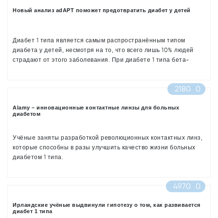
Новый анализ adAPT поможет предотвратить диабет у детей
Диабет 1 типа является самым распространённым типом
диабета у детей, несмотря на то, что всего лишь 10% людей
страдают от этого заболевания. При диабете 1 типа бета-
клетки поджелудочной железы перестают вырабатывать
инсулин. Больные диабетом 1 типа вынуждены получать этот
2180
0
гормон извне, чтобы контролировать уровень сахара в крови.
Alamy – инновационные контактные линзы для больных
диабетом
Учёные заняты разработкой революционных контактных линз,
которые способны в разы улучшить качество жизни больных
диабетом 1 типа.
4970
0
Ирландские учёные выдвинули гипотезу о том, как развивается
диабет 1 типа