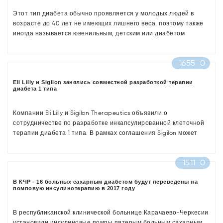
Этот тип диабета обычно проявляется у молодых людей в
возрасте до 40 лет не имеющих лишнего веса, поэтому также
иногда называется ювенильным, детским или диабетом
молодых. Механизм болезни кардинально отличается от
известного нам Диабета 2 типа, в котором поджелудочная
1655
0
железа вырабатывает недостаточно инсулина, чтобы
обеспечить организм - в случае Диабета 1 типа инсулин
практически полностью перестаёт вырабатываться и
Eli Lilly и Sigilon занялись совместной разработкой терапии
диабета 1 типа
дальнейшая жизнь организма возможна только при
постоянном введении инсулина извне.
Компании Eli Lilly и Sigilon Therapeutics объявили о
сотрудничестве по разработке инкапсулированной клеточной
терапии диабета 1 типа. В рамках соглашения Sigilon может
получить до 410 млн долларов, пишет PharmaTimes
1511
0
В КЧР - 16 больных сахарным диабетом будут переведены на
помповую инсулинотерапию в 2017 году
В республиканской клинической больнице Карачаево-Черкесии
установили инсулиновые помпы пятерым больным сахарным