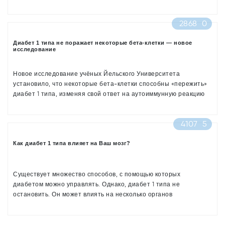
2868
0
Диабет 1 типа не поражает некоторые бета-клетки — новое
исследование
Новое исследование учёных Йельского Университета
установило, что некоторые бета-клетки способны «пережить»
диабет 1 типа, изменяя свой ответ на аутоиммунную реакцию
организма.
4107
5
Как диабет 1 типа влияет на Ваш мозг?
Существует множество способов, с помощью которых
диабетом можно управлять. Однако, диабет 1 типа не
остановить. Он может влиять на несколько органов
человеческого организма, включая мозг. Резкие скачки уровня
сахара в крови могут быть связаны с депрессией, нарушениями
концентрации внимания и заторможенностью реакций, как