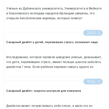
Учёные из Дублинского университета, Университета в Мейнуте
и Королевского колледжа хирургов Ирландии уверены, что
открыли биологические маркеры, которые помогут
прогнозировать развитие диабета 1 типа.
2542
0
Сахарный диабет у детей, переживших стресс, возникает чаще
Исследование, которое провели шведские учёные, доказывает,
что дети, пережившие стресс, имеют больше шансов заболеть
диабетом 1 типа. Если ребёнок пережил смерть одного из
родственников, стал свидетелем домашнего насилия или
жертвой развода родителей, то шансы заболеть диабетом 1
9744
0
типа у него возрастают в три раза.
Сахарный диабет: секреты контроля для новичков
Диабетик может почувствовать себя плохо, и мало кто из