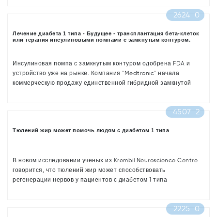
2624
0
Лечение диабета 1 типа - Будущее - трансплантация бета-клеток
или терапия инсулиновыми помпами с замкнутым контуром.
Инсулиновая помпа с замкнутым контуром одобрена FDA и
устройство уже на рынке. Компания "Medtronic" начала
коммерческую продажу единственной гибридной замкнутой
системы Medtronic 670G.
4507
2
Тюлений жир может помочь людям с диабетом 1 типа
В новом исследовании ученых из Krembil Neuroscience Centre
говорится, что тюлений жир может способствовать
регенерации нервов у пациентов с диабетом 1 типа
2225
0