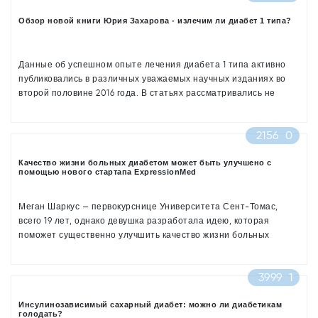
Обзор новой книги Юрия Захарова - излечим ли диабет 1 типа?
Данные об успешном опыте лечения диабета 1 типа активно
публиковались в различных уважаемых научных изданиях во
второй половине 2016 года. В статьях рассматривались не
только эксперименты на лабораторных животных, но и первые
данные об успешном использовании стволовых клеток при
2156
0
лечении сахарного диабета 1 типа.
Качество жизни больных диабетом может быть улучшено с
помощью нового стартапа ExpressionMed
Меган Шаркус — первокурснице Университета Сент-Томас,
всего 19 лет, однако девушка разработала идею, которая
поможет существенно улучшить качество жизни больных
диабетом. Её задумка заключается в создании фирмы
ExpressionMed, специализирующейся на разработке
3999
1
медицинского клея — адгезива, для устройств, которые носят
диабетики.
Инсулинозависимый сахарный диабет: можно ли диабетикам
голодать?