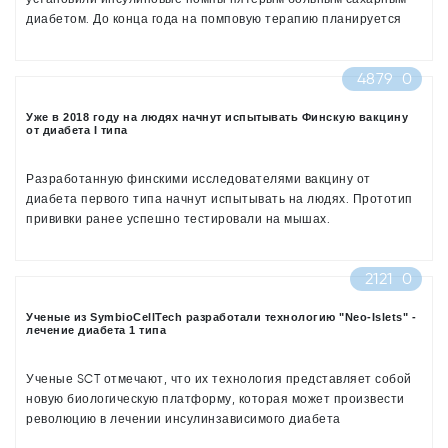
диабетом. До конца года на помповую терапию планируется
перевести еще 11 жителей республики.
4879
0
Уже в 2018 году на людях начнут испытывать Финскую вакцину
от диабета I типа
Разработанную финскими исследователями вакцину от
диабета первого типа начнут испытывать на людях. Прототип
прививки ранее успешно тестировали на мышах.
2121
0
Ученые из SymbioCellTech разработали технологию "Neo-Islets" -
лечение диабета 1 типа
Ученые SCT отмечают, что их технология представляет собой
новую биологическую платформу, которая может произвести
революцию в лечении инсулинзависимого диабета