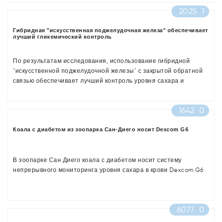
развитие заболевания.
2025
1
Гибридная "искусственная поджелудочная железа" обеспечивает
лучший гликемический контроль
По результатам исследования, использование гибридной
"искусственной поджелудочной железы" с закрытой обратной
связью обеспечивает лучший контроль уровня сахара и
значительно снижает риск гипогликемии по сравнению с
примением инсулиновой помпы и монитора непрерывного
1642
0
контроля уровня сахара
Коала с диабетом из зоопарка Сан-Диего носит Dexcom G6
В зоопарке Сан Диего коала с диабетом носит систему
непрерывного мониторинга уровня сахара в крови Dexcom G6
6077
0