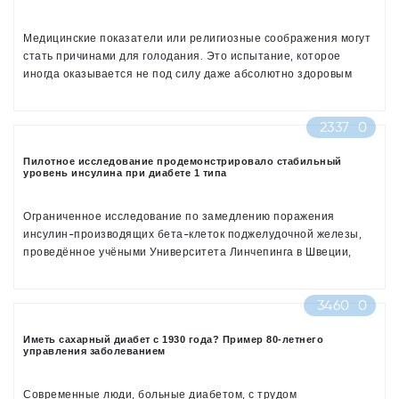
Медицинские показатели или религиозные соображения могут
стать причинами для голодания. Это испытание, которое
иногда оказывается не под силу даже абсолютно здоровым
людям, а для больных диабетом тем более. Голодание может
предписываться перед сдачей некоторых анализов, при
2337
0
проведении хирургических вмешательств, диагностическими
процедурами — колоноскопией, Люди также могут голодать
исходя из религиозных соображений.
Пилотное исследование продемонстрировало стабильный
уровень инсулина при диабете 1 типа
Продолжительность голода также имеет важное значение, ведь
недоедание отражается в первую очередь на количестве
инсулина, необходимого человеку. Диабет 1 типа требует
Ограниченное исследование по замедлению поражения
повышенного контроля над уровнем глюкозы в крови, если Вы
инсулин-производящих бета-клеток поджелудочной железы,
всё же решились голодать.
проведённое учёными Университета Линчепинга в Швеции,
продемонстрировало хорошие результаты.
3460
0
Иметь сахарный диабет с 1930 года? Пример 80-летнего
управления заболеванием
Современные люди, больные диабетом, с трудом