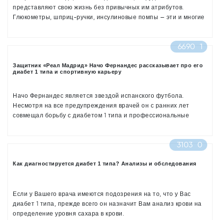
представляют свою жизнь без привычных им атрибутов.
Глюкометры, шприц-ручки, инсулиновые помпы — эти и многие
другие вещи необходимы диабетикам каждый день. Однако,
среди нас существуют люди, которые помнят историю борьбы с
6690
1
диабетом фактически с самого начала.
Защитник «Реал Мадрид» Начо Фернандес рассказывает про его
диабет 1 типа и спортивную карьеру
Начо Фернандес является звездой испанского футбола.
Несмотря на все предупреждения врачей он с ранних лет
совмещал борьбу с диабетом 1 типа и профессиональные
занятия спортом. Только благодаря своему упорству и
стремлению он стал футболистом с мировым именем.
3103
0
У Начо Фернандеса диагностировали сахарный диабет 1 типа
ещё в возрасте 12 лет. На тот момент его главной мечтой было
построение карьеры футболиста. Врачи предостерегали
Как диагностируется диабет 1 типа? Анализы и обследования
юношу о том, что большие физические нагрузки, которые
предполагает карьера футболиста, несовместимы с его
заболеванием.
Если у Вашего врача имеются подозрения на то, что у Вас
диабет 1 типа, прежде всего он назначит Вам анализ крови на
определение уровня сахара в крови.