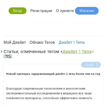
Вход
Регистрация
О проекте
Магазин
Мой Диабет
Облако Тегов
Диабет 1 Типа
Статьи, отмеченные тегом «
Диабет 1 Типа
»
(
115
):
4548
0
Новый препарат, задерживающий диабет 1 типа более чем на год
Благодаря современным технологиям и многолетним
экспериментальным исследованиям в медицине все чаще
появляются препараты, способные эффективно помогать
пациентам с диабетом, облегчая их состояние и замедляя