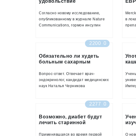
удовольствие
ЕВР
ЛЕК
Согласно новому исследованию,
Merck
опубликованному в журнале Nature
в лок
Communications, гормон инсулин
препа
напрямую связан с выбросами
диабе
дофамина – нейромедиатора,
гипер
2200
0
который контролирует чувство
недос
удовольствия (его еще называют
«Нано
«гормоном радости»)
Обязательно ли худеть
конца
Упо
больным сахарным
каш
диабетом второго типа?
про
диа
Вопрос-ответ. Отвечает врач-
Учены
эндокринолог, кандидат медицинских
униве
наук Наталья Черникова
Импер
пришл
снижа
2277
0
диабе
Medic
Возможно, диабет будут
Уче
лечить старинной
изу
взрывчаткой
диа
Применявшаяся во время первой
О но