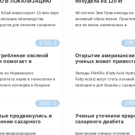
О В ЛОКАЛИЗАЦИЮ
похудела на 120 кг
лечения сахарного диабета вто
АРСТВ В РОССИИ
благодаря новому хоб
типа
 KGaA инвестирует 10 млн евро
48-летняя Эми Грэм никогда не
ализацию производства
активный образ жизни. Практич
ратов для лечения сахарного
вся ее жизнь заключалась в
та второго типа, артериальной
поедании вкусной, вредной жиз
тензии и сердечной
видеоиграх. Естественно, такой
2765
1
295
таточности на заводе
образ жизни просто не мог не
лек» в Кировской области до
отразиться на ее здоровье.
 2016 года
требление овсяной
Женщина достигла
Открытие американски
и помогает в
ученых может привест
катастрофической стадии ожир
филактике сахарного
созданию новых форм
и весила 210 килограммов.
бета второго типа
лечения сахарного
е из Норвежского
Липиды FAHFAs (Fatty Acid Hydr
диабета
рситета науки и технологии и
Помимо потери хорошего внеш
Fatty Acids) могут стать основой
ского колледжа в Лондоне
вида Эми Грэм столкнулась с т
препарата для борьбы с сахар
и к выводу, что овсяная каша
проблемами со здоровьем, как
диабетом второго типа
ет риск заболевания сахарным
синдром поликистозных яичник
3022
0
285
том второго типа, пишет
сахарный диабет второго типа.
al News Today
женщины все время отекали ног
ные продвинулись в
было затруднено дыхание. В
Ученые уточнили прир
чении сахарного
сахарного диабета
возрасте 40 лет Эми решила
бета второго типа
второго типа
кардинально изменить ситуаци
вом международном
похудеть
Британские ученые уточнили