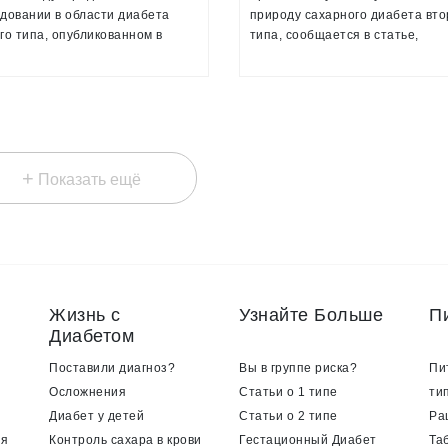
довании в области диабета
природу сахарного диабета вто
го типа, опубликованном в
типа, сообщается в статье,
ом журнале PNAS, рассказал
опубликованной в научном жур
из его авторов — Яннис
Nature Genetics
дзидис, профессор факультета
нженерии и биоинформатики
сотрудник Института
улярной клеточной биологии и
+
ики Общества Макса Планка в
Показать ещё
дене
Жизнь с
Узнайте Больше
П
Диабетом
Поставили диагноз?
Вы в группе риска?
Пи
Осложнения
Статьи о 1 типе
ти
Диабет у детей
Статьи о 2 типе
Ра
ия
Контроль сахара в крови
Гестационный Диабет
Та