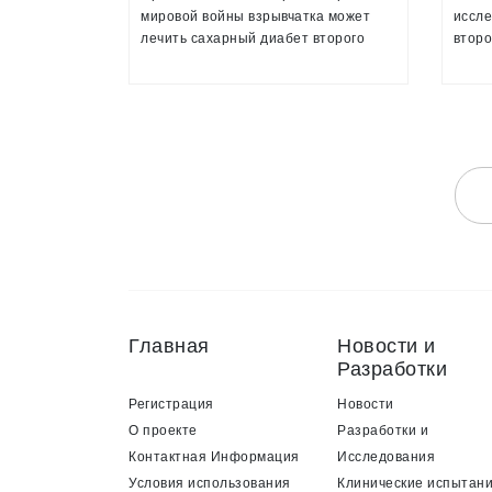
мировой войны взрывчатка может
иссле
лечить сахарный диабет второго
второ
типа, правда, пока только у мышей. К
научн
такому удивительному выводу
один 
пришли ученые из Йельского
Калай
университета в США
биои
МГУ, 
молек
генет
Дрез
Главная
Новости и
Разработки
Регистрация
Новости
О проекте
Разработки и
Контактная Информация
Исследования
Условия использования
Клинические испытан