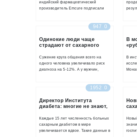
индийский фармацевтический
прод
производитель Emcure подписали
резул
договор о намерениях по трансферу
на мы
технологии производства
долго
947
0
препаратов «Фармасинтез» и их
улуч
продажи в Индии и других странах. В
здоро
том числе речь идет о препарате для
Одинокие люди чаще
пище
В м
страдают от сахарного
«ру
лечения сахарного диабета второго
жиро
диабета второго типа
сжи
типа Сатерекс
Сужение круга общения всего на
В инс
одного человека увеличивало риск
иссле
диагноза на 5-12%. А у мужчин,
Мона
проживавших в одиночестве, диабет
механ
второго типа диагностировался
связы
1952
0
вдвое чаще
расхо
иссле
Директор Института
журна
Нов
диабета: многие не знают,
сах
найти
что больны
вто
ожир
сме
Каждые 15 лет численность больных
Новый
раз
сахарным диабетом в мире
значи
увеличивается вдвое. Такие данные в
госпи
эфире радио Sputnik озвучила
недос