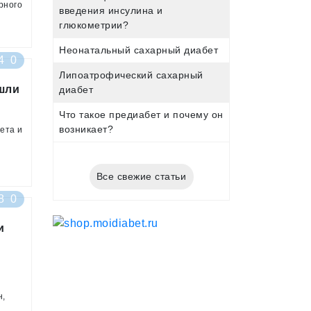
рного
введения инсулина и
глюкометрии?
Такие
Неонатальный сахарный диабет
4
0
тЪ»,
школы
Липоатрофический сахарный
ой
шли
диабет
амм
Что такое предиабет и почему он
ием
возникает?
ета и
ого
Все свежие статьи
8
0
е
ия
о
и
н,
,