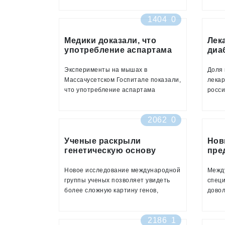
директор Института диабета,
иссле
1404
0
академик РАН Марина Шестакова.
При этом только каждый второй
знает о своем диагнозе
Медики доказали, что
Лек
употребление аспартама
диа
связано с набором веса
про
Эксперименты на мышах в
Доля 
Массачусетском Госпитале показали,
лекар
что употребление аспартама
росси
связано с набором веса. Об этом
лечен
сообщает издание New Scientist
типа 
2062
0
расте
соста
Ученые раскрыли
полуг
Нов
генетическую основу
пре
33,1%
развития сахарного
диа
2015 
диабета
Новое исследование международной
средн
Межд
группы ученых позволяет увидеть
ГЛП, 
специ
более сложную картину генов,
довол
которые ответственны за развитие
котор
сахарного диабета второго типа.
возни
2186
1
Статья по материалам исследования
второ