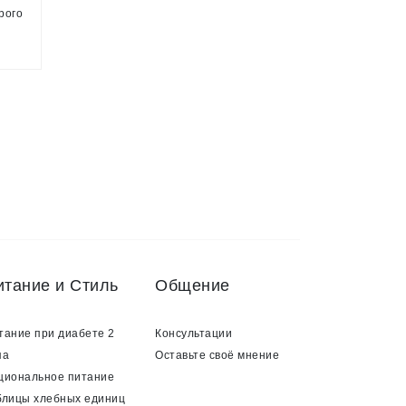
рого
нале
итание и Стиль
Общение
тание при диабете 2
Консультации
па
Оставьте своё мнение
циональное питание
блицы хлебных единиц