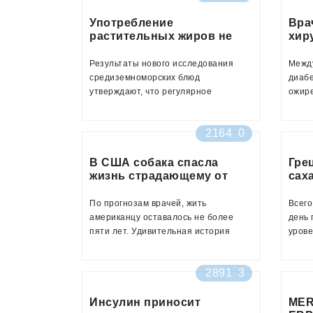
представлена в журнале «Nature»
страд
Употребление
Вра
растительных жиров не
хир
способствует ожирению –
диа
ученые
Результаты нового исследования
Межд
средиземноморских блюд
диаб
утверждают, что регулярное
ожир
употребление в пищу жиров не
умень
только не ведет к ожирению, а
предо
2164
0
наоборот, помогает похудеть
диабе
В США собака спасла
Гре
жизнь страдающему от
сах
сахарного диабета
тип
мужчине
По прогнозам врачей, жить
Всего
американцу оставалось не более
день
пяти лет. Удивительная история
урове
одного американца по имени Эрик
прави
О'Грей, который страдал сильным
страд
2891
3
ожирением и сахарным диабетом
второ
второго типа
Инсулин приносит
MER