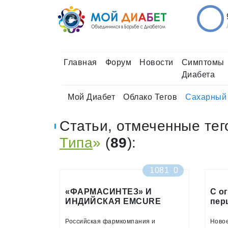
Главная
Форум
Новости
Симптомы
Диабета
Мой Диабет
Облако Тегов
Сахарный 
Статьи, отмеченные тег
Типа
»
(
89
):
1081
0
«ФАРМАСИНТЕЗ» И
С о
ИНДИЙСКАЯ EMCURE
пер
НАЧАЛИ
пре
СОТРУДНИЧЕСТВО
Российская фармкомпания и
Новое