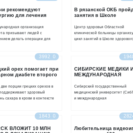
ают от гестационного диабета
заболевания сахарным диабето
чи рекомендуют
будущем
В рязанской ОКБ прой
ургию для лечения
занятия в Школе
бета второго типа
здорового питания
ународная организация
Центр здоровья Областной
ета призывают людей с
клинической больницы организ
ением делать операции для
цикл занятий в Школе здоровог
шения веса, чтобы
питания. Мероприятия проводя
твратить развитие сахарного
рамках Всемирного дня здоровь
3992
0
194
та второго типа
посвященного в текущем году б
с диабетом
цкий орех помогает при
СИБИРСКИЕ МЕДИКИ 
арном диабете второго
МЕЖДУНАРОДНАЯ
а
ФАРМКОМПАНИЯ БУД
ВМЕСТЕ БОРОТЬСЯ С
 две порции грецких орехов в
Сибирский государственный
САХАРНЫМ ДИАБЕТО
 поддерживают здоровый
медицинский университет (Сиб
нь сахара в крови в контексте
и международная
льного питания у людей,
биофармацевтическая компани
ающих от сахарного диабета
"АстраЗенека" подписали
1843
0
282
го типа
меморандум о сотрудничестве 
поисках способов ранней
CK ВЛОЖИТ 10 МЛН
диагностики и инновационного
Любительница видеои