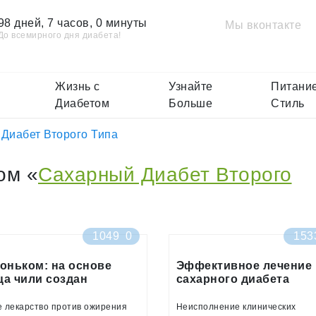
98 дней, 7 часов, 0 минуты
Мы вконтакте
До всемирного дня диабета!
Жизнь с
Узнайте
Питание
Диабетом
Больше
Стиль
Диабет Второго Типа
ом «
Сахарный Диабет Второго
1049
0
153
гоньком: на основе
Эффективное лечение
ца чили создан
сахарного диабета
парат против ожирения
позволит сэкономить
десятки миллиардов
 лекарство против ожирения
Неисполнение клинических