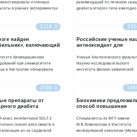
рублей в год
емонстрировало отличные
рекомендаций по лечению саха
ьтаты в ранних экспериментах
диабета второго типа ежегодно
шах: его применение привело к
обходится бюджету РФ
срочной потере веса и
дополнительно в 20 млрд руб. 
2119
3
333
шению метаболического
данные, как пишет «Коммерсан
вья у грызунов, питающихся
приводят сотрудники Высшей 
й с высоким содержанием
озге найден
экономики в работе, посвященн
Российские ученые на
бильник», включающий
антиоксидант для
в
экономическому эффекту прогр
гание жира
заживления ран при
по борьбе с данным заболеван
диабете
титуте биомедицинских
Ученые биологического факульт
дований при университете
Научно-исследовательского
ша в Австралии обнаружили
института физико-химической
изм, с помощью которого мозг
биологии имени А.Н. Белозерск
вает потребление пищи и
МГУ имени М.В. Ломоносова
2536
0
186
д энергии. Результаты
выяснили благотворное влияни
дования, опубликованного в
антиоксиданта SkQ1 при лечен
ле Cell Metabolism, помогут
ые препараты от
ран, характерных для сахарног
Биохимики предложил
арного диабета
способ повышения
 новый способ лечения
диабета второго типа
рого типа снизили
чувствительности к
ения
ртность почти в два
инсулину
 класс ингибиторов SGLT-2
Специалисты из МГУ имени
а
тельно снизил риск смерти и
М.В.Ломоносова и Института
тализации из-за сердечной
молекулярной онкологии (Мила
таточности, сообщается в
Италия) провели исследование