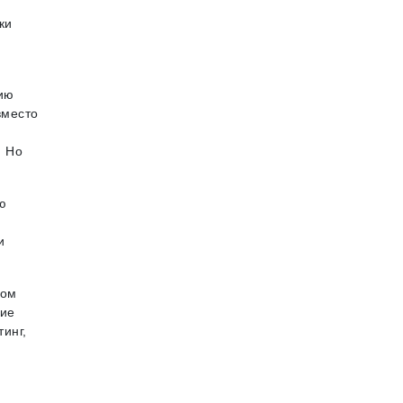
ки
,
ию
вместо
. Но
ю
и
ком
гие
инг,