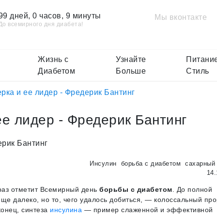
99 дней, 0 часов, 9 минуты
Мы вконтакте
До всемирного дня диабета!
Жизнь с
Узнайте
Питание
Диабетом
Больше
Стиль
ерка и ее лидер - Фредерик Бантинг
ее лидер - Фредерик Бантинг
Инсулин
борьба с диабетом
сахарный 
14.
 раз отметит Всемирный день
борьбы с диабетом
. До полной
ще далеко, но то, чего удалось добиться, — колоссальный про
конец, синтеза
инсулина
— пример слаженной и эффективной