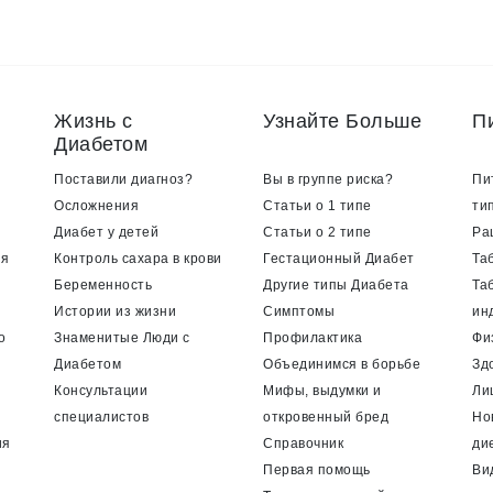
Жизнь с
Узнайте Больше
П
Диабетом
Поставили диагноз?
Вы в группе риска?
Пи
Осложнения
Статьи о 1 типе
ти
Диабет у детей
Статьи о 2 типе
Ра
ия
Контроль сахара в крови
Гестационный Диабет
Та
Беременность
Другие типы Диабета
Та
Истории из жизни
Симптомы
ин
о
Знаменитые Люди с
Профилактика
Фи
Диабетом
Объединимся в борьбе
Зд
Консультации
Мифы, выдумки и
Ли
специалистов
откровенный бред
Но
ия
Справочник
ди
Первая помощь
Ви