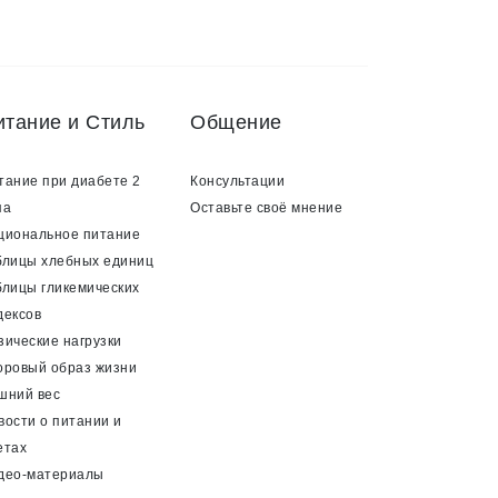
итание и Стиль
Общение
тание при диабете 2
Консультации
па
Оставьте своё мнение
циональное питание
блицы хлебных единиц
блицы гликемических
дексов
зические нагрузки
оровый образ жизни
шний вес
вости о питании и
етах
део-материалы