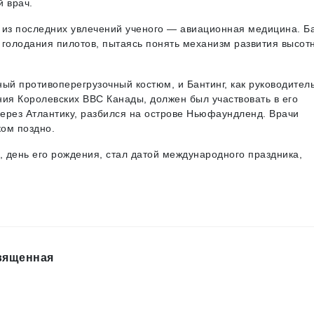
 врач.
о из последних увлечений ученого — авиационная медицина. Б
 голодания пилотов, пытаясь понять механизм развития высот
ый противоперегрузочный костюм, и Бантинг, как руководитель
ния Королевских ВВС Канады, должен был участвовать в его
ерез Атлантику, разбился на острове Ньюфаундленд. Врачи
ом поздно.
, день его рождения, стал датой международного праздника,
вященная