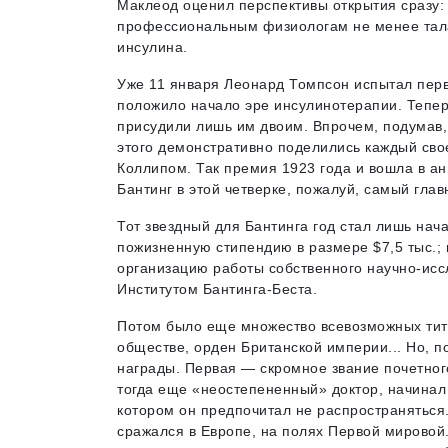
Маклеод оценил перспективы открытия сразу:
профессиональным физиологам не менее тала
инсулина.
Уже 11 января Леонард Томпсон испытал пер
положило начало эре инсулинотерапии. Тепер
присудили лишь им двоим. Впрочем, подумав,
этого демонстративно поделились каждый сво
Коллипом. Так премия 1923 года и вошла в а
Бантинг в этой четверке, пожалуй, самый гла
Тот звездный для Бантинга год стал лишь на
пожизненную стипендию в размере $7,5 тыс.;
организацию работы собственного научно-иссл
Институтом Бантинга-Беста.
Потом было еще множество всевозможных тит
обществе, орден Британской империи... Но, 
награды. Первая — скромное звание почетного
тогда еще «неостепененный» доктор, начинал 
котором он предпочитал не распространяться.
сражался в Европе, на полях Первой мировой.