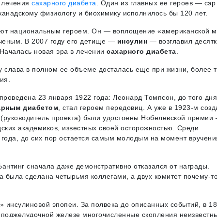
я лечения
сахарного диабета
. Один из главных ее героев — сэр
канадскому физиологу и биохимику исполнилось бы 120 лет.
тают национальным героем. Он — воплощение «американской м
ченым. В 2007 году его детище —
инсулин
— возглавил десятк
 Началась новая эра в лечении
сахарного диабета
.
у слава в полном ее объеме досталась еще при жизни, более 
ия.
проведена 23 января 1922 года: Леонард Томпсон, до того дня
арным диабетом
, стал героем передовиц. А уже в 1923-м соз
 (руководитель проекта) были удостоены Нобелевской премии
ских академиков, известных своей осторожностью. Среди
 года, до сих пор остается самым молодым на момент вручени
Бантинг сначала даже демонстративно отказался от награды.
 была сделана четырьмя коллегами, а двух комитет почему-т
» инсулиновой эпопеи. За полвека до описанных событий, в 1
 в поджелудочной железе многочисленные скопления неизвестн