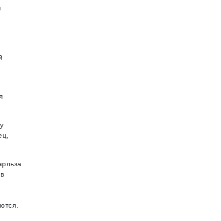
я
й
я
у
ец,
арльза
 в
ются.