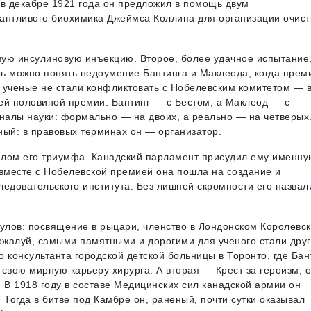
 в декабре 1921 года он предложил в помощь двум
нтливого биохимика Джеймса Коллипа для организации очист
вую инсулиновую инъекцию. Второе, более удачное испытание
ь можно понять недоумение Бантинга и Маклеода, когда прем
 ученые не стали конфликтовать с Нобелевским комитетом — 
ей половиной премии: Бантинг — с Бестом, а Маклеод — с
нналы науки: формально — на двоих, а реально — на четверых
вный: в правовых терминах он — организатор.
чалом его триумфа. Канадский парламент присудил ему именну
 вместе с Нобелевской премией она пошла на создание и
едовательского института. Без лишней скромности его назвал
улов: посвящение в рыцари, членство в Лондонском Королевс
пожалуй, самыми памятными и дорогими для ученого стали дру
 консультанта городской детской больницы в Торонто, где Бант
свою мирную карьеру хирурга. А вторая — Крест за героизм, о
 В 1918 году в составе Медицинских сил канадской армии он
 Тогда в битве под Камбре он, раненый, почти сутки оказывал