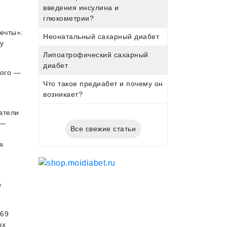
введения инсулина и
глюкометрии?
ечты»:
Неонатальный сахарный диабет
у
Липоатрофический сахарный
диабет
того —
Что такое предиабет и почему он
возникает?
датели
 —
Все свежие статьи
я
о
869
ых