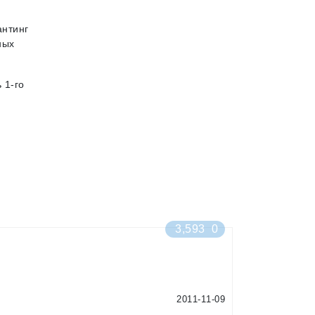
антинг
ных
 1-го
3,593
0
2011-11-09