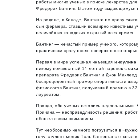
работы многих ученых в поиске лекарства дл
Фредерик Бантинг. В этом году выдающемуся 
На родине, в Канаде, Бантинга по праву счи
сын фермера, ставший всемирно известным у
величайших канадских открытий всех времен.
Бантинг — нечастый пример ученого, котором
практически сразу после совершенного открыт
Первая в мире успешная инъекция
инсулина
никому неизвестный 14-летний паренек с
сах
препарата Фредерик Бантинг и Джон Маклеод
беспрецедентный пример оперативности швед
физиологов Бантинг, получивший премию в 32
лауреатом.
Правда, оба ученых остались недовольными. 
Причина — несправедливость решения: работа
обошел своим вниманием.
Тут необходимо немного погрузиться в «кухню
году, студент-медик Поль Лангерганс открыл