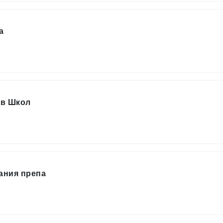
а
ов Школ
вания препа