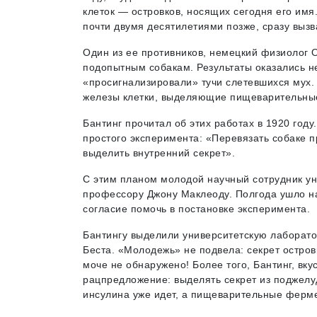
клеток — островков, носящих сегодня его имя
почти двумя десятилетиями позже, сразу вызв
Один из ее противников, немецкий физиолог О
подопытным собакам. Результаты оказались н
«просигнализировали» тучи слетевшихся мух.
железы клетки, выделяющие пищеварительные 
Бантинг прочитал об этих работах в 1920 год
простого эксперимента: «Перевязать собаке пр
выделить внутренний секрет».
С этим планом молодой научный сотрудник ун
профессору Джону Маклеоду. Полгода ушло на
согласие помочь в постановке эксперимента.
Бантингу выделили университетскую лаборатор
Беста. «Молодежь» не подвела: секрет остров
моче не обнаружено! Более того, Бантинг, вку
рацпредложение: выделять секрет из поджелу
инсулина уже идет, а пищеварительные ферме