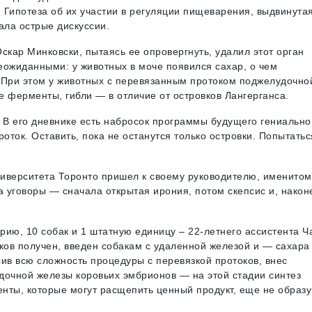
. Гипотеза об их участии в регуляции пищеварения, выдвинута
ала острые дискуссии.
скар Минковски, пытаясь ее опровергнуть, удалил этот орган
еожиданными: у животных в моче появился сахар, о чем
 При этом у животных с перевязанным протоком поджелудочно
ферменты, гибли — в отличие от островков Лангерганса.
у. В его дневнике есть набросок программы будущего гениально
оток. Оставить, пока не останутся только островки. Попытатьс
иверситета Торонто пришел к своему руководителю, именитом
 уговоры — сначала открытая ирония, потом скепсис и, након
ию, 10 собак и 1 штатную единицу – 22-летнего ассистента Ч
ков получен, введен собакам с удаленной железой и — сахара
сив всю сложность процедуры с перевязкой протоков, внес
дочной железы коровьих эмбрионов — на этой стадии синтез
нты, которые могут расщепить ценный продукт, еще не образу