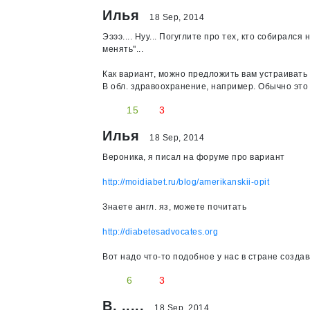
Илья
18 Sep, 2014
Ээээ.... Нуу... Погуглите про тех, кто собирал
менять"...
Как вариант, можно предложить вам устраивать
В обл. здравоохранение, например. Обычно это 
15
3
Илья
18 Sep, 2014
Вероника, я писал на форуме про вариант
http://moidiabet.ru/blog/amerikanskii-opit
Знаете англ. яз, можете почитать
http://diabetesadvocates.org
Вот надо что-то подобное у нас в стране создав
6
3
В. .....
18 Sep, 2014