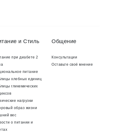
итание и Стиль
Общение
тание при диабете 2
Консультации
па
Оставьте своё мнение
циональное питание
блицы хлебных единиц
блицы гликемических
дексов
зические нагрузки
оровый образ жизни
шний вес
вости о питании и
етах