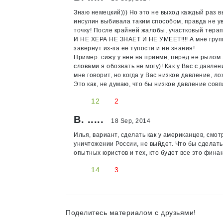
Знаю немецкий))) Но это не выход каждый раз в
инсулин выбивала таким способом, правда не уве
точку! После крайней жалобы, участковый тера
И НЕ ХЕРА НЕ ЗНАЕТ И НЕ УМЕЕТ!!!! А мне групп
завернут из-за ее тупости и не знания!
Пример: сижу у нее на приеме, перед ее рылом л
словами я обозвать не могу)! Как у Вас с давлен
мне говорит, но когда у Вас низкое давление, л
Это как, не думаю, что бы низкое давление совп
12
2
В. .....
18 Sep, 2014
Илья, вариант, сделать как у американцев, см
уничтожении России, не выйдет. Что бы сделат
опытных юристов и тех, кто будет все это фина
14
3
Поделитесь материалом с друзьями!