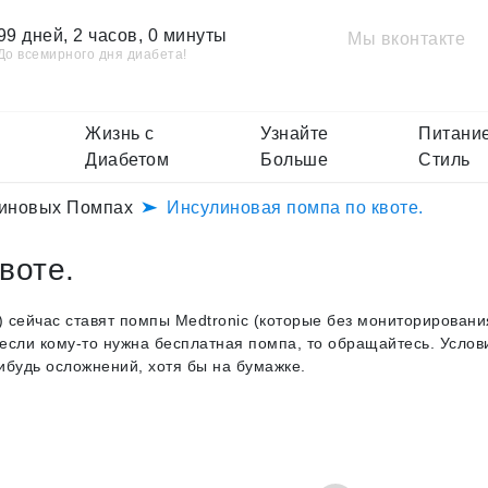
99 дней, 2 часов, 0 минуты
Мы вконтакте
До всемирного дня диабета!
Жизнь с
Узнайте
Питание
Диабетом
Больше
Стиль
линовых Помпах
Инсулиновая помпа по квоте.
воте.
 сейчас ставят помпы Medtronic (которые без мониторировани
, если кому-то нужна бесплатная помпа, то обращайтесь. Услов
ибудь осложнений, хотя бы на бумажке.