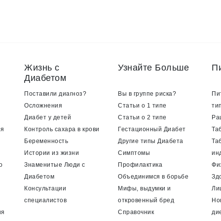
Жизнь с
Узнайте Больше
П
Диабетом
Поставили диагноз?
Вы в группе риска?
Пи
Осложнения
Статьи о 1 типе
ти
Диабет у детей
Статьи о 2 типе
Ра
ия
Контроль сахара в крови
Гестационный Диабет
Та
Беременность
Другие типы Диабета
Та
Истории из жизни
Симптомы
ин
о
Знаменитые Люди с
Профилактика
Фи
Диабетом
Объединимся в борьбе
Зд
Консультации
Мифы, выдумки и
Ли
специалистов
откровенный бред
Но
ия
Справочник
ди