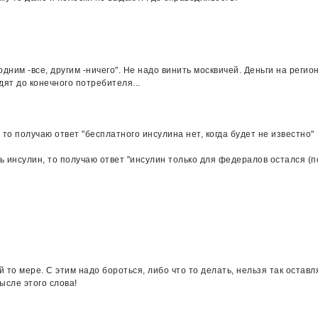
одним -все, другим -ничего". Не надо винить москвичей. Деньги на регио
дят до конечного потребителя...
 то получаю ответ "бесплатного инсулина нет, когда будет не известно"
ть инсулин, то получаю ответ "инсулин только для федералов остался (п
й то мере. С этим надо бороться, либо что то делать, нельзя так оставл
ысле этого слова!