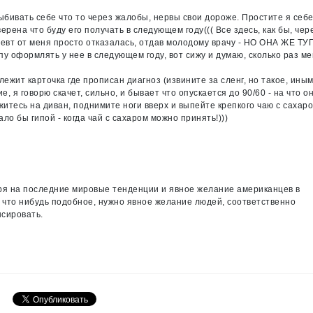
ыбивать себе что то через жалобы, нервы свои дороже. Простите я себ
рена что буду его получать в следующем году((( Все здесь, как бы, чер
певт от меня просто отказалась, отдав молодому врачу - НО ОНА ЖЕ Т
у оформлять у нее в следующем году, вот сижу и думаю, сколько раз м
ежит карточка где прописан диагноз (извините за сленг, но такое, ины
ие, я говорю скачет, сильно, и бывает что опускается до 90/60 - на что о
ожитесь на диван, поднимите ноги вверх и выпейте крепкого чаю с сахар
ало бы гипой - когда чай с сахаром можно принять!)))
отря на последние мировые тенденции и явное желание американцев в
ь что нибудь подобное, нужно явное желание людей, соответственно
нсировать.