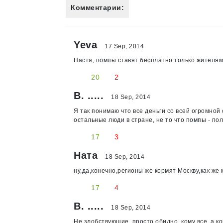
Комментарии:
Yeva
17 Sep, 2014
Настя, помпы ставят бесплатно только жителям
20
2
В. .....
18 Sep, 2014
Я так понимаю что все деньги со всей огромной 
остальные люди в стране, не то что помпы - пол
17
3
Ната
18 Sep, 2014
ну,да,конечно,регионы же кормят Москву,как же
17
4
В. .....
18 Sep, 2014
Не злобствующие, просто обидно, кому все, а к