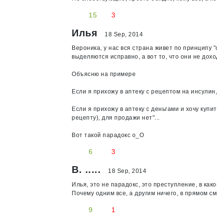
15
3
Илья
18 Sep, 2014
Вероника, у нас вся страна живет по принципу "
выделяются исправно, а вот то, что они не дохо
Объясню на примере
Если я прихожу в аптеку с рецептом на инсулин,
Если я прихожу в аптеку с деньгами и хочу купи
рецепту), для продажи нет"...
Вот такой парадокс o_O
6
3
В. .....
18 Sep, 2014
Илья, это не парадокс, это преступление, в како
Почему одним все, а другим ничего, в прямом см
9
1