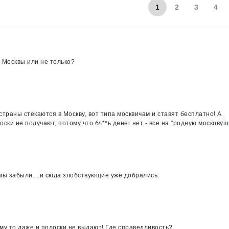
1
2
3
4
 Москвы или не только?
страны стекаются в Москву, вот типа москвичам и ставят бесплатно! А
оски не получают, потому что бл**ь денег нет - все на "родную московушк
 мы забыли....и сюда злобствующие уже добрались.
ому то даже и полоски не выдают! Где справедливость?