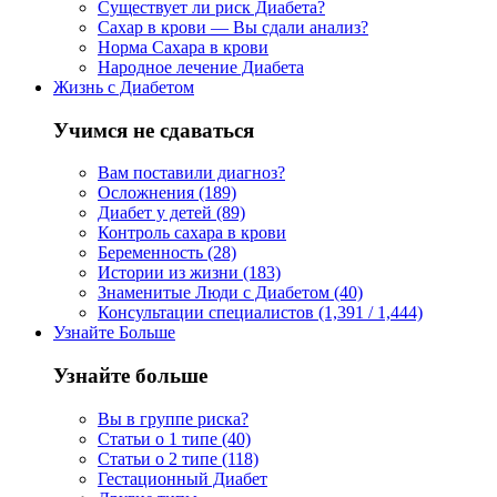
Существует ли риск Диабета?
Сахар в крови — Вы сдали анализ?
Норма Сахара в крови
Народное лечение Диабета
Жизнь с Диабетом
Учимся не сдаваться
Вам поставили диагноз?
Осложнения (189)
Диабет у детей (89)
Контроль сахара в крови
Беременность (28)
Истории из жизни (183)
Знаменитые Люди с Диабетом (40)
Консультации специалистов (1,391 / 1,444)
Узнайте Больше
Узнайте больше
Вы в группе риска?
Статьи о 1 типе (40)
Статьи о 2 типе (118)
Гестационный Диабет