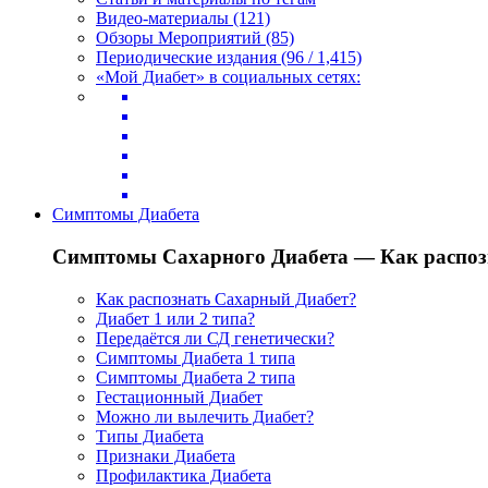
Видео-материалы (121)
Обзоры Мероприятий (85)
Периодические издания (96 / 1,415)
«Мой Диабет» в социальных сетях:
Симптомы Диабета
Симптомы Сахарного Диабета — Как распоз
Как распознать Сахарный Диабет?
Диабет 1 или 2 типа?
Передаётся ли СД генетически?
Симптомы Диабета 1 типа
Симптомы Диабета 2 типа
Гестационный Диабет
Можно ли вылечить Диабет?
Типы Диабета
Признаки Диабета
Профилактика Диабета