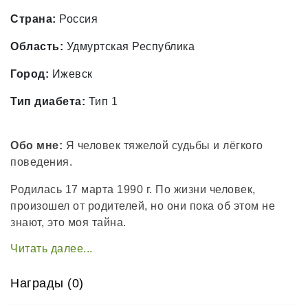
Страна:
Россия
Область:
Удмуртская Республика
Город:
Ижевск
Тип диабета:
Тип 1
Обо мне:
Я человек тяжелой судьбы и лёгкого
поведения.
Родилась 17 марта 1990 г. По жизни человек,
произошел от родителей, но они пока об этом не
знают, это моя тайна.
Плохо разбираюсь в музыке, любимых певцов нет.
ХОББИ- занимаюсь некоторыми вещами для души,
Награды (0)
которые очень влияют на печень и загружают почки.