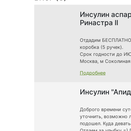
Инсулин аспар
Ринастра II
Отдадим БЕСПЛАТНО и
коробка (5 ручек).
Срок годности до ИЮ
Москва, м Соколиная
Подробнее
Инсулин "Апид
Доброго времени суто
уточнить, возможно л
подошел. Куда девать
Отдаем за улыбку =) 