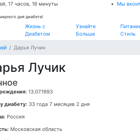
ей, 17 часов, 18 минуты
Мы вкон
мирного дня диабета!
Жизнь с
Узнайте
Питани
Диабетом
Больше
Стиль
зей
Дарья Лучик
арья Лучик
чное
 рождения:
13.07.1993
у диабету:
33 года 7 месяцев 2 дня
а:
Россия
сть:
Московская область