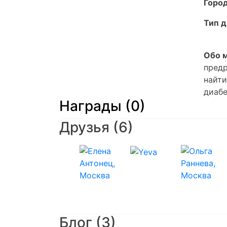
Город
Тип д
Обо м
предр
найти
диабе
Награды (0)
Друзья
(6)
Блог (3)