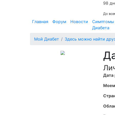
98 дн
До все
Главная
Форум
Новости
Симптомы
Диабета
Мой Диабет
Здесь можно найти дру
Д
Ли
Дата
Моем
Стран
Обла