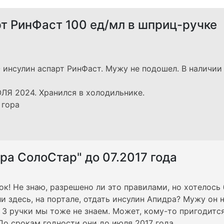
т РинФаст 100 ед/мл в шприц-ручке
нсулин аспарт РинФаст. Мужу не подошел. В наличии 
ЛЯ 2024. Хранился в холодильнике.
 гора
ра СолоСтар" до 07.2017 года
к! Не знаю, разрешено ли это правилами, но хотелось
и здесь, на портале, отдать инсулин Апидра? Мужу он 
 3 ручки мы тоже не знаем. Может, кому-то пригодитс
По срокам годности они до июля 2017 года.