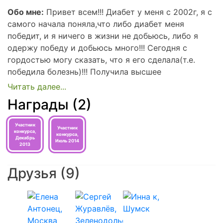
Обо мне:
Привет всем!!! Диабет у меня с 2002г, я с
самого начала поняла,что либо диабет меня
победит, и я ничего в жизни не добьюсь, либо я
одержу победу и добьюсь много!!! Сегодня с
гордостью могу сказать, что я его сделала(т.е.
победила болезнь)!!! Получила высшее
экономическое образование, работала в
кредитном отделе в банке. Вышла замуж, родила
Награды (2)
двойню, сейчас с удовольствием сижу дома,
воспитываю сыночков!!!
Участник
Участник
конкурса,
конкурса,
Пишите, помогу чем смогу!!!
Декабрь
Июль 2014
2013
Друзья
(9)