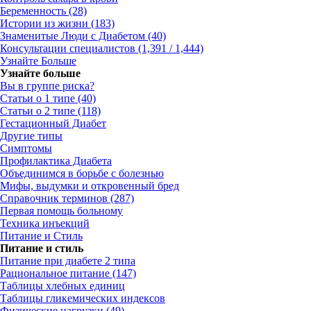
Беременность (28)
Истории из жизни (183)
Знаменитые Люди с Диабетом (40)
Консультации специалистов (1,391 / 1,444)
Узнайте Больше
Узнайте больше
Вы в группе риска?
Статьи о 1 типе (40)
Статьи о 2 типе (118)
Гестационный Диабет
Другие типы
Симптомы
Профилактика Диабета
Объединимся в борьбе с болезнью
Мифы, выдумки и откровенный бред
Справочник терминов (287)
Первая помощь больному
Техника инъекций
Питание и Стиль
Питание и стиль
Питание при диабете 2 типа
Рациональное питание (147)
Таблицы хлебных единиц
Таблицы гликемических индексов
Физические нагрузки (49)