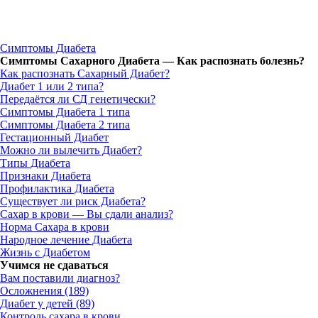
Симптомы Диабета
Симптомы Сахарного Диабета — Как распознать болезнь?
Как распознать Сахарный Диабет?
Диабет 1 или 2 типа?
Передаётся ли СД генетически?
Симптомы Диабета 1 типа
Симптомы Диабета 2 типа
Гестационный Диабет
Можно ли вылечить Диабет?
Типы Диабета
Признаки Диабета
Профилактика Диабета
Существует ли риск Диабета?
Сахар в крови — Вы сдали анализ?
Норма Сахара в крови
Народное лечение Диабета
Жизнь с Диабетом
Учимся не сдаваться
Вам поставили диагноз?
Осложнения (189)
Диабет у детей (89)
Контроль сахара в крови