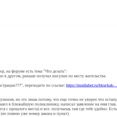
ер, на форуме есть тема "Что делать":
ваю в другом, раньше получал инсулин по месту жительства
истрации???", переходите по ссылке:
https://moidiabet.ru/blog/kak-
нсулином, но это лишь потому, что еще точно не уверен что остану
 пошел в ближайшую поликлинику, написал заявление на имя глав.
ся с прошлого места) и все. получаешь там где тебе удобно. Есть
 (не помню уже номер закона и пункт)