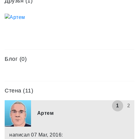
Друзья
(1)
Учусь по интернету.
А так как я по природе человек- анализатор, то кой-
чему научилась.
Блог (0)
Стена (11)
1
2
Артем
написал 07 Mar, 2016: