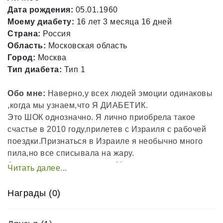
Дата рождения:
05.01.1960
Моему диабету:
16 лет 3 месяца 16 дней
Страна:
Россия
Область:
Московская область
Город:
Москва
Тип диабета:
Тип 1
Обо мне:
Наверно,у всех людей эмоции одинаковы
,когда мы узнаем,что Я ДИАБЕТИК.
Это ШОК однозначно. Я лично приобрела такое
счастье в 2010 году,прилетев с Израиля с рабочей
поездки.Признаться в Израиле я необычно много
пила,но все списывала на жару.
А дальше -опять как у всех.Но это я теперь
понимаю.А тогда меня забрала скорая с сахаром 26
и ацетон +++++.
Награды (0)
Через 2 дня выбросили с больницы, так как я ИГ и
без полиса.