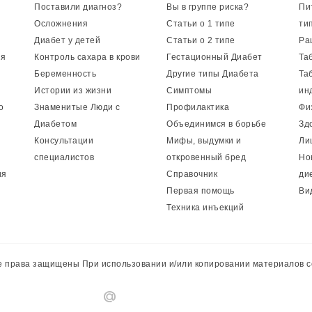
Поставили диагноз?
Вы в группе риска?
Пи
Осложнения
Статьи о 1 типе
ти
Диабет у детей
Статьи о 2 типе
Ра
ия
Контроль сахара в крови
Гестационный Диабет
Та
Беременность
Другие типы Диабета
Та
Истории из жизни
Симптомы
ин
о
Знаменитые Люди с
Профилактика
Фи
Диабетом
Объединимся в борьбе
Зд
Консультации
Мифы, выдумки и
Ли
специалистов
откровенный бред
Но
ия
Справочник
ди
Первая помощь
Ви
Техника инъекций
 права защищены При использовании и/или копировании материалов с