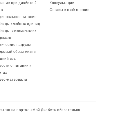
тание при диабете 2
Консультации
па
Оставьте своё мнение
циональное питание
блицы хлебных единиц
блицы гликемических
дексов
зические нагрузки
оровый образ жизни
шний вес
вости о питании и
етах
део-материалы
сылка на портал «Мой Диабет» обязательна