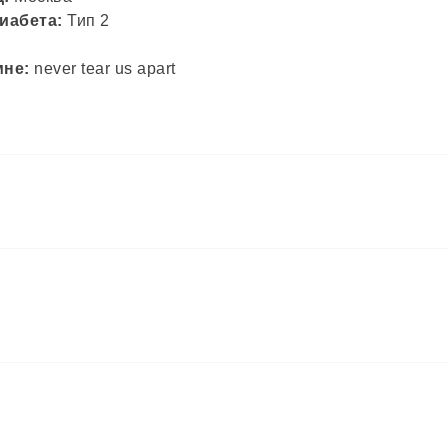
иабета:
Тип 2
мне:
never tear us apart