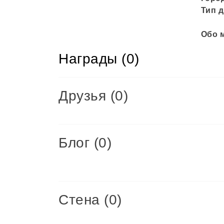
Тип д
Обо 
Награды (0)
Друзья
(0)
Блог (0)
Стена (0)