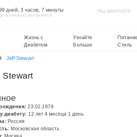
99 дней, 3 часов, 7 минуты
Мы вконтакте
До всемирного дня диабета!
Жизнь с
Узнайте
Питание
Диабетом
Больше
Стиль
й
Jeff Stewart
f Stewart
чное
 рождения:
23.02.1978
у диабету:
12 лет 4 месяца 1 день
на:
Россия
сть:
Московская область
д:
Москва