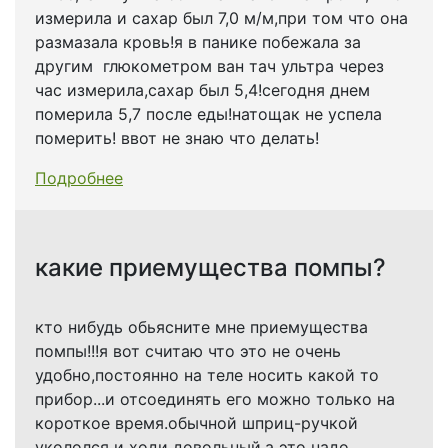
измерила и сахар был 7,0 м/м,при том что она
размазала кровь!я в панике побежала за
другим глюкометром ван тач ультра через
час измерила,сахар был 5,4!сегодня днем
померила 5,7 после еды!натощак не успела
померить! ввот не знаю что делать!
Подробнее
какие приемущества помпы?
​кто нибудь обьясните мне приемущества
помпы!!!я вот считаю что это не очень
удобно,постоянно на теле носить какой то
прибор...и отсоединять его можно только на
короткое время.обычной шприц-ручкой
укололся и ходи довольный,а это надо