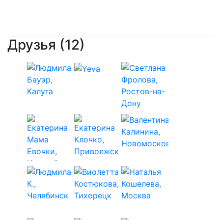
помог
помогла
Артем
Елена
Антонец
Друзья
(12)