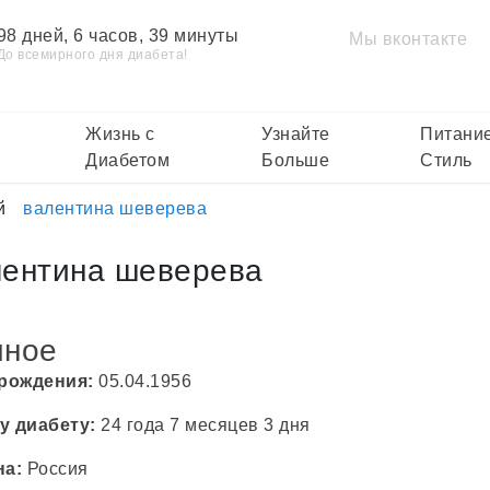
98 дней, 6 часов, 39 минуты
Мы вконтакте
До всемирного дня диабета!
Жизнь с
Узнайте
Питание
Диабетом
Больше
Стиль
й
валентина шеверева
лентина шеверева
чное
 рождения:
05.04.1956
у диабету:
24 года 7 месяцев 3 дня
на:
Россия