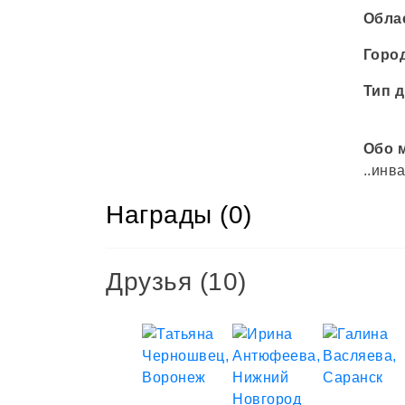
Обла
Горо
Тип д
Обо 
..инв
Награды (0)
Друзья
(10)