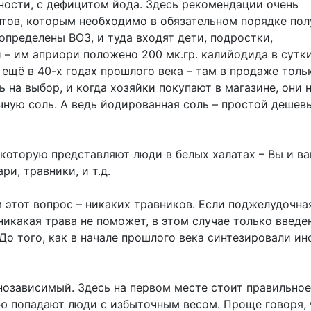
ности, с дефицитом йода. Здесь рекомендации очень
нтов, которым необходимо в обязательном порядке пол
определены ВОЗ, и туда входят дети, подростки,
 им априори положено 200 мк.гр. калийодида в сутки
 ещё в 40-х годах прошлого века – там в продаже толь
 на выбор, и когда хозяйки покупают в магазине, они 
ную соль. А ведь йодированная соль – простой дешев
которую представляют люди в белых халатах – Вы и в
ри, травники, и т.д.
м этот вопрос – никаких травников. Если поджелудочна
никакая трава не поможет, в этом случае только введе
До того, как в начале прошлого века синтезировали ин
сулинозависимый. Здесь на первом месте стоит правильное
рию попадают люди с избыточным весом. Проще говоря, 