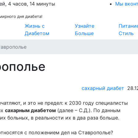
ей, 4 часов, 14 минуты
Мы вкон
мирного дня диабета!
Жизнь с
Узнайте
Питани
Диабетом
Больше
Стиль
таврополье
рополье
сахарный диабет
28.1
атляют, и это не предел: к 2030 году специалисты
ых
сахарным диабетом
(далее – С.Д.). По данным
их больных, в реальности их в два раза больше.
относятся с положением дел на Ставрополье?