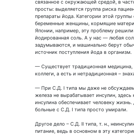
связанное с окружающей средой, в част
просты: выделяется группа риска пацие
препараты йода. Категории этой группы 
беременные женщины, кормящие матери –
Японии, например, эту проблему решили
йодированная соль. А у нас — любая соль
задумываются, и машинально берут обыч
источник поступления йода в организм.
— Существует традиционная медицина, 
коллеги, а есть и нетрадиционная – знаха
— При С.Д. I типа мы даже не обсуждае
железа не вырабатывает инсулин, здесь 
инсулина обеспечивает человеку жизнь. 
больные с С.Д. I типа просто умирали.
Другое дело – С.Д. II типа, т. н., неин
питание, ведь в основном в эту катего