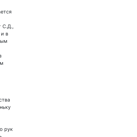
ается
 С.Д.,
 и в
тым
з
им
ства
ньку
о рук
ь