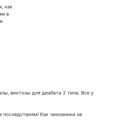
, как
ам в
а.
лы, виктозы для диабета 2 типа. Все у
 последствиям! Как чиновники не