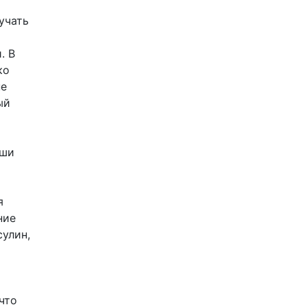
учать
. В
ко
не
ый
аши
я
ние
сулин,
что