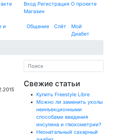
такте
Вход
Регистрация
О проекте
Магазин
е и
Общение
Слёт
Мой
Диабет
Свежие статьи
2.2015
Купить Freestyle Libre
Можно ли заменить уколы
неинъекционными
способами введения
инсулина и глюкометрии?
Неонатальный сахарный
диабет