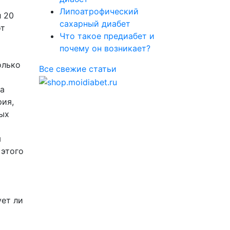
Липоатрофический
л 20
сахарный диабет
от
Что такое предиабет и
почему он возникает?
олько
Все свежие статьи
на
рия,
ных
м
 этого
ет ли