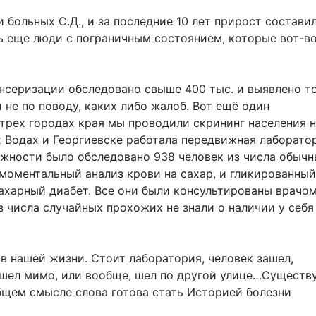
больных С.Д., и за последние 10 лет прирост состави
ь еще люди с пограничным состоянием, которые вот-в
нсеризации обследовано свыше 400 тыс. и выявлено т
и не по поводу, каких либо жалоб. Вот ещё один
 трех городах края мы проводили скрининг населения 
х Водах и Георгиевске работала передвижная лаборато
ожности было обследовано 938 человек из числа обыч
моментальный анализ крови на сахар, и гликированный
сахарный диабет. Все они были консультированы врачо
 числа случайных прохожих не знали о наличии у себя
в нашей жизни. Стоит лаборатория, человек зашел,
шел мимо, или вообще, шел по другой улице…Существу
общем смысле слова готова стать Историей болезни