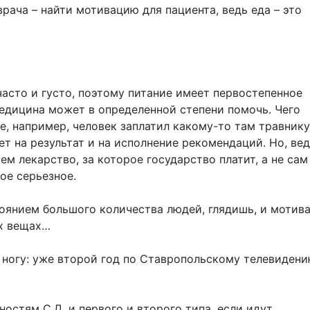
врача – найти мотивацию для пациента, ведь еда – это
часто и густо, поэтому питание имеет первостепенное
медицина может в определенной степени помочь. Чего
е, например, человек заплатил какому-то там травнику,
т на результат и на исполнение рекомендаций. Но, ве
ем лекарство, за которое государство платит, а не сам
ое серьезное.
оянием большого количества людей, глядишь, и мотив
ых вещах…
 ногу: уже второй год по Ставропольскому телевиден
стям С.Д. и первого и второго типа, если идут