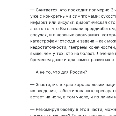
— Считается, что проходит примерно 3-4
уже с конкретными симптомами: сухость 
инфаркт или инсульт, диабетическая стоп
а есть то, что Вы назвали преддиабетом
сосудах, и в нервных окончаниях, кото
катастрофам; отсюда и задача – как мо
недостаточности, гангрены конечностей, 
выше, чем у тех, кто не болеет. Лечен
бременем даже и для самых развитых с
— А не то, что для России?
— Знаете, мы в крае хорошо лечим паци
их введения, таблетированные препарат
встает на ноги, в том числе, и по лини
— Резюмируя беседу в этой части, можн
самих утопающих? То есть, человек дол