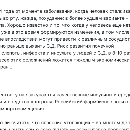
 года от момента заболевания, когда человек сталкив
во рту, жажда, похудание; в более худшем варианте –
а. Хорошо известно и то, что когда у человека еще нет
, уже в это время формируются изменения, в том числе
рые впоследствии могут привести к различным сосудис
жно раньше выявить С.Д. Риск развития почечной
слепоты, инфаркта и инсульта у людей с С.Д. в 8-10 ра
ие всех этих осложнений ложится тяжелым экономическ
тран…
ентов, у нас закупаются качественные инсулины и сред
ы и средства контроля. Российский фармбизнес потихо
и импортозамещения.
о ли считать, что спасение утопающих – во многом дел
жен начать сам о себе думать — элементарно проверит