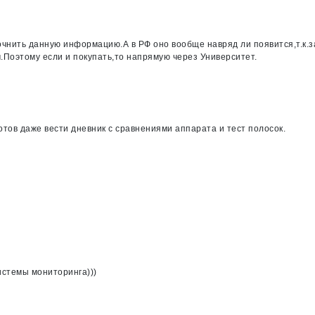
очнить данную информацию.А в РФ оно вообще навряд ли появится,т.к.з
м.Поэтому если и покупать,то напрямую через Университет.
отов даже вести дневник с сравнениями аппарата и тест полосок.
истемы мониторинга)))