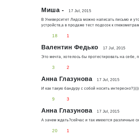
Миша -
17 Jul, 2015
В Университет Лидса можно написать письмо и ут
устройств,а в продаже тест подосок к глюкометра
18
1
Валентин Федько
17 Jul, 2015
Это мечта, хотелось бы протестировать на себе, г
3
2
Анна Глазунова
17 Jul, 2015
И как такую бандуру с собой носить интересно?))))
9
3
Анна Глазунова
17 Jul, 2015
А зачем ждать?сейчас и так имеются различные с
20
1