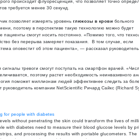
орого происходит флуоресценция, что позволяет точно опреде
ов требуется менее 30 секунд.
чик позволяет измерять уровень
глюкозы в крови
больного
мени, поэтому в перспективе такую технологию можно будет
ое пациенты смогут носить постоянно. «Помимо того, что техно
йство без перерыва замеряет показания. В том случае, если
стема оповестит об этом пациента», — рассказал руководитель
и сигналы тревоги смогут поступать на смартфон врачей. «Чис
еличивается, поэтому растет необходимость неинвазивного ан
ология поможет миллионам людей эффективнее следить за бол
т руководитель компании NetScientific Ричард Сайкс (Richard S
g for people with diabetes
vels without penetrating the skin could transform the lives of mill
ple with diabetes need to measure their blood glucose levels by pr
 strips, and processing the results with portable glucometers. The