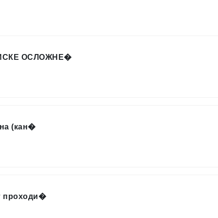
ИСКЕ ОСЛОЖНЕ�
на (кан�
т проходи�