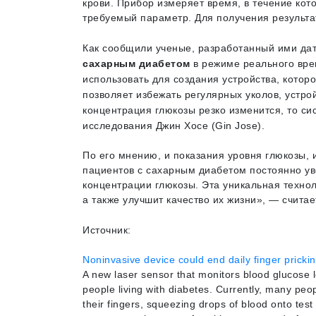
крови. Прибор измеряет время, в течение кот
требуемый параметр. Для получения результат
Как сообщили ученые, разработанный ими дат
сахарн
ы
м диабетом
в режиме реального вре
использовать для создания устройства, котор
позволяет избежать регулярных уколов, устро
концентрация глюкозы резко изменится, то си
исследования Джин Хосе (Gin Jose).
По его мнению, и показания уровня глюкозы, 
пациентов с сахарным диабетом постоянно ув
концентрации глюкозы. Эта уникальная техн
а также улучшит качество их жизни», — считае
Источник:
Noninvasive device could end daily finger prickin
A new laser sensor that monitors blood glucose le
people living with diabetes. Currently, many peo
their fingers, squeezing drops of blood onto test