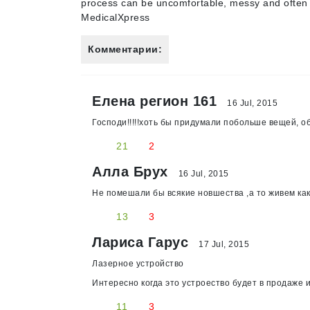
process can be uncomfortable, messy and often 
MedicalXpress
Комментарии:
Елена регион 161
16 Jul, 2015
Господи!!!!!хоть бы придумали побольше вещей, о
21
2
Алла Брух
16 Jul, 2015
Не помешали бы всякие новшества ,а то живем как
13
3
Лариса Гарус
17 Jul, 2015
Лазерное устройство
Интересно когда это устроество будет в продаже и
11
3