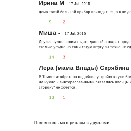
Ирина М
17 Jul, 2015
дома такой большой прибор пригодиться, а в не д
5
2
Миша -
17 Jul, 2015
Друзья,нужно понимать,что данный аппарат предн
сколько угодно,но сами такую штуку вы точно не с
14
3
Лера (мама Влады) Скрябина
В Томске изобретено подобное устройство уже бол
не нужно. Заинтересованными оказались японцы и 
сторону" не хочется...
13
1
Поделитесь материалом с друзьями!