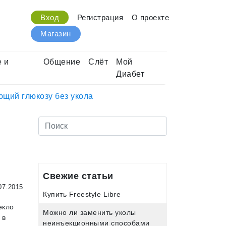
Вход
Регистрация
О проекте
Магазин
 и
Общение
Слёт
Мой
Диабет
щий глюкозу без укола
Свежие статьи
07.2015
Купить Freestyle Libre
екло
Можно ли заменить уколы
 в
неинъекционными способами