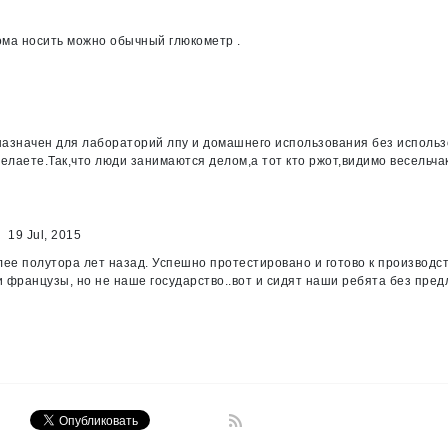
ома носить можно обычный глюкометр .
азначен для лабораторий лпу и домашнего использования без использо
делаете.Так,что люди занимаются делом,а тот кто ржот,видимо весельчак
19 Jul, 2015
ее полутора лет назад. Успешно протестировано и готово к производств
французы, но не наше государство..вот и сидят наши ребята без предл