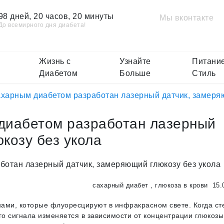
98 дней, 20 часов, 20 минуты
Мы вконтакте
До всемирного дня диабета!
Жизнь с
Узнайте
Питание
Диабетом
Больше
Стиль
харным диабетом разработан лазерный датчик, замеряю
диабетом разработан лазерный
козу без укола
сахарный диабет
,
глюкоза в крови
15.
нами, которые флуоресцируют в инфракрасном свете. Когда ст
го сигнала изменяется в зависимости от концентрации глюкозы