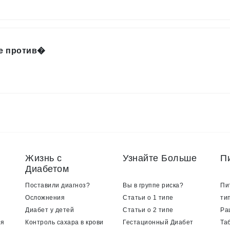
е против�
Жизнь с
Узнайте Больше
П
Диабетом
Поставили диагноз?
Вы в группе риска?
Пи
Осложнения
Статьи о 1 типе
ти
Диабет у детей
Статьи о 2 типе
Ра
ия
Контроль сахара в крови
Гестационный Диабет
Та