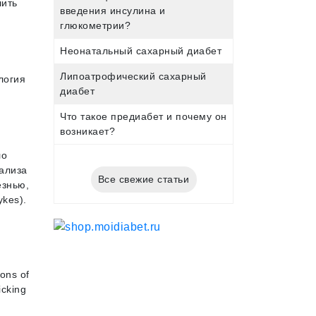
лить
введения инсулина и
глюкометрии?
Неонатальный сахарный диабет
Липоатрофический сахарный
логия
диабет
Что такое предиабет и почему он
возникает?
ло
ализа
Все свежие статьи
езнью,
ykes).
ions of
icking