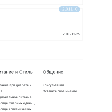
2,011
0
2016-11-25
итание и Стиль
Общение
тание при диабете 2
Консультации
па
Оставьте своё мнение
циональное питание
блицы хлебных единиц
блицы гликемических