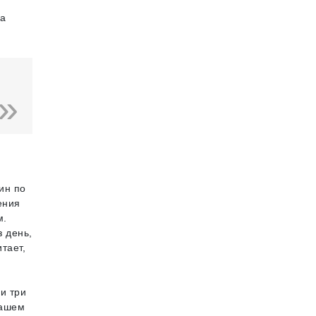
да
ин по
ения
м.
 день,
тает,
и три
вашем