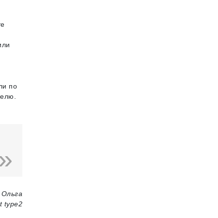
те
или
ли по
делю.
 Ольга
t type2