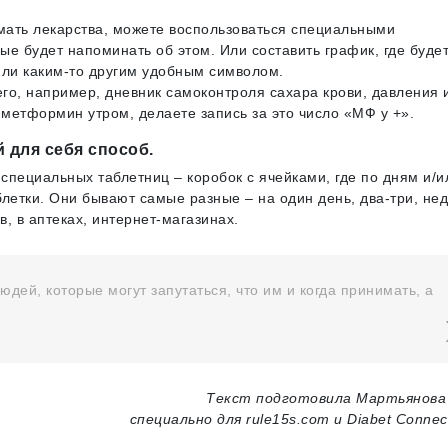
имать лекарства, можете воспользоваться специальными
е будет напоминать об этом. Или составить график, где буде
или каким-то другим удобным символом.
его, например, дневник самоконтроля сахара крови, давления 
 метформин утром, делаете запись за это число «МФ у +».
 для себя способ.
пециальных таблетниц – коробок с ячейками, где по дням и/и
летки. Они бывают самые разные – на один день, два-три, не
, в аптеках, интернет-магазинах.
дей, которые могут запутаться, что им и когда принимать, а
Текст подготовила Мартьянова
специально для rule15s.com и Diabet Connec