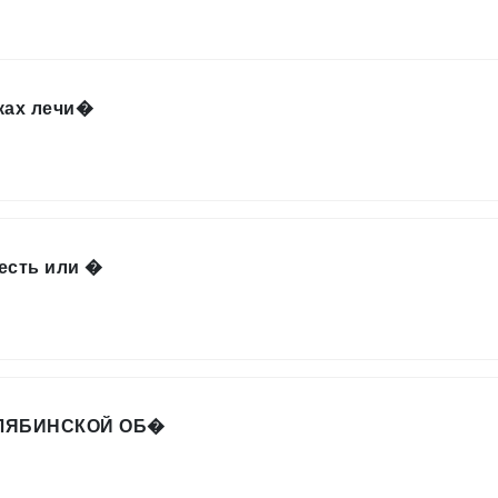
ках лечи�
есть или �
ЕЛЯБИНСКОЙ ОБ�