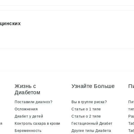
ицинских
Жизнь с
Узнайте Больше
П
Диабетом
Поставили диагноз?
Вы в группе риска?
Пи
Осложнения
Статьи о 1 типе
ти
Диабет у детей
Статьи о 2 типе
Ра
ия
Контроль сахара в крови
Гестационный Диабет
Та
Беременность
Другие типы Диабета
Та