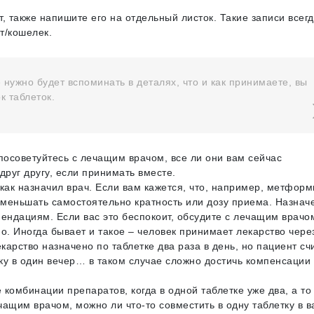
, также напишите его на отдельный листок. Такие записи всег
т/кошелек.
е нужно будет вспоминать в деталях, что и как принимаете, вы
к таблеток.
посоветуйтесь с лечащим врачом, все ли они вам сейчас
друг другу, если принимать вместе.
как назначил врач. Если вам кажется, что, например, метформ
о уменьшать самостоятельно кратность или дозу приема. Назнач
мендациям. Если вас это беспокоит, обсудите с лечащим врачо
. Иногда бывает и такое – человек принимает лекарство через
екарство назначено по таблетке два раза в день, но пациент счи
ку в один вечер… в таком случае сложно достичь компенсации
 комбинации препаратов, когда в одной таблетке уже два, а то 
ащим врачом, можно ли что-то совместить в одну таблетку в 