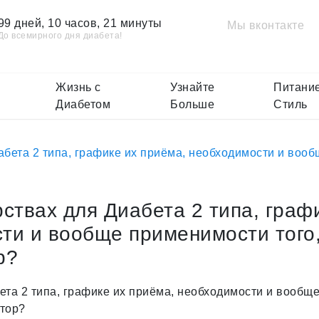
99 дней, 10 часов, 21 минуты
Мы вконтакте
До всемирного дня диабета!
Жизнь с
Узнайте
Питание
Диабетом
Больше
Стиль
абета 2 типа, графике их приёма, необходимости и вооб
рствах для Диабета 2 типа, граф
ти и вообще применимости того
р?