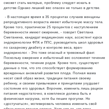
сможет стать матерью, проблему следует искать в
детстве.Однако лишний вес опасен не только в детстве.
- В настоящее время в 35 процентах случаев женщины
репродуктивного возраста имеют избыточную массу тела.
Кроме того, практически 25 процентов с наступлением
беременности имеют ожирение, - говорит Светлана
Сметанина, кандидат медицинских наук, ассистент курса
эндокринологии ФПК и ППС, руководитель школ здоровья
по сахарному диабету и контролю веса, врач-
эндокринолог. - Это тоже опасный и тревожный факт.
Поскольку ожирение и избыточный вес осложняют течение
беременности, течение родов. Кроме того, существуют
данные о том, что это способствует формированию
врожденных аномалий развития плода. Полная мама
несет свой образ жизни, традиции питания своему
ребенку, и своими привычками и принципами ухудшает
состояние его здоровья. Впрочем, изменить лишь рацион
питания недостаточно, в комплексе должна быть и
физическая нагрузка, хотя бы пешие прогулки. Но
«достучаться», мотивировать человека изменить свой
образ жизни врачам сложно. Хотя уже то, что тема