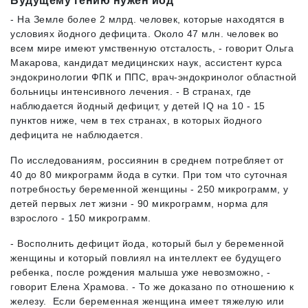
Будущему гению нужен йод
- На Земле более 2 млрд. человек, которые находятся в
условиях йодного дефицита. Около 47 млн. человек во
всем мире имеют умственную отсталость, - говорит Ольга
Макарова, кандидат медицинских наук, ассистент курса
эндокринологии ФПК и ППС, врач-эндокринолог областной
больницы интенсивного лечения. - В странах, где
наблюдается йодный дефицит, у детей IQ на 10 - 15
пунктов ниже, чем в тех странах, в которых йодного
дефицита не наблюдается.
По исследованиям, россиянин в среднем потребляет от
40 до 80 микрограмм йода в сутки. При том что суточная
потребностьу беременной женщины - 250 микрограмм, у
детей первых лет жизни - 90 микрограмм, норма для
взрослого - 150 микрограмм.
- Восполнить дефицит йода, который был у беременной
женщины и который повлиял на интеллект ее будущего
ребенка, после рождения малыша уже невозможно, -
говорит Елена Храмова. - То же доказано по отношению к
железу. Если беременная женщина имеет тяжелую или