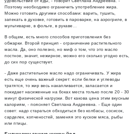
удовольствие от еды, - говорит Светлана Андреевна. -
Поэтому необходимо ограничить употребление жира.
Можно готовить другими способами: варить, тушить,
запекать в духовке, готовить в пароварке, на аэрогриле, в
мультиварке, в фольге, в рукаве…
В общем, есть много способов приготовления без
обжарки. Второй принцип - ограничение растительного
масла. Да, оно полезно, но миф о том, что это масло
постное, значит, нежирное, можно его сколько угодно есть,
до сих пор существует.
- Даже растительное масло надо ограничивать. У жира
есть еще очень важный секрет: если белки и углеводы
тратятся, то жир весь накапливается, запасается и
покидает насиженные на боках места только после 20 - 30
минут физической нагрузки. Вот какова цена этим вкусным
калориям, - поясняет Светлана Андреевна. - Еще один
совет: надо стараться обходиться без колбасы, сосисок,
сарделек, копченостей, заменяя это куском мяса, рыбы
или птицы.