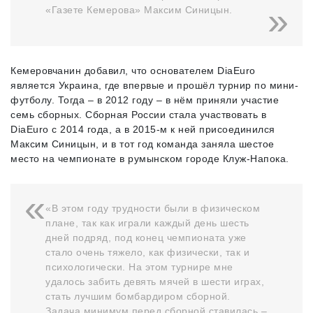
«Газете Кемерова» Максим Синицын.
Кемеровчанин добавил, что основателем DiaEuro
является Украина, где впервые и прошёл турнир по мини-
футболу. Тогда – в 2012 году – в нём приняли участие
семь сборных. Сборная России стала участвовать в
DiaEuro c 2014 года, а в 2015-м к ней присоединился
Максим Синицын, и в тот год команда заняла шестое
место на чемпионате в румынском городе Клуж-Напока.
«В этом году трудности были в физическом
плане, так как играли каждый день шесть
дней подряд, под конец чемпионата уже
стало очень тяжело, как физически, так и
психологически. На этом турнире мне
удалось забить девять мячей в шести играх,
стать лучшим бомбардиром сборной.
Задача минимум перед сборной ставилась –