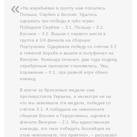
«На жеребьёвке в группу нам попались
Польша, Сербия и Босния. Удалось
одержать три победы в трёх играх.
Победили Сербию – 3:1, Польшу – 3:1,
Боснию – 3:2. Вышли с первого места в
группе в 1/4 финала на сборную
Португалии. Одержали победу со счётом 3:2
в тяжёлой борьбе и вышли в полуфинал на
Венгрию. Команда сильная, два года подряд
серебряным призером становилась. Увы,
поражение – 0:1, при равной игре обеих
команд.
В матче за бронзовые медали нам
противостояла Украина, и несмотря ни на
что мы завоевали эти медали, победив со
счётом 3:1. А победила на чемпионате
сборная Боснии и Герцеговины, одолев в
финале Венгрию – 2:1. Мы единственная
команда, кто смог победить боснийцев на
этом чемпионате, что приятно», – рассказал