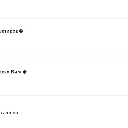
ректиров�
век» Вим �
ь не вс