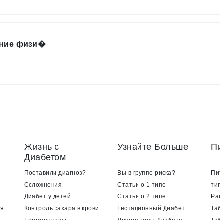
ание физи�
Жизнь с
Узнайте Больше
П
Диабетом
Поставили диагноз?
Вы в группе риска?
Пи
Осложнения
Статьи о 1 типе
ти
Диабет у детей
Статьи о 2 типе
Ра
ия
Контроль сахара в крови
Гестационный Диабет
Та