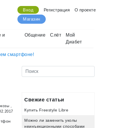
Вход
Регистрация
О проекте
Магазин
 и
Общение
Слёт
Мой
Диабет
шем смартфоне!
Свежие статьи
юкозы
,
Купить Freestyle Libre
02.2017
Можно ли заменить уколы
ртфон
неинъекционными способами