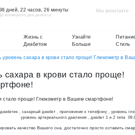
98 дней, 22 часов, 26 минуты
Мы вконтакте
До всемирного дня диабета!
Жизнь с
Узнайте
Питание
Диабетом
Больше
Стиль
 уровень сахара в крови стало проще! Глюкометр в Ва
 сахара в крови стало проще!
ртфоне!
диабетик
,
сахарный диабет
,
приложение к телефону
,
уровень гл
уровень артериального давления
,
диабет 1 и 2 типа
09.
ровать качество Вашего сна, достаточно просто оставить сма