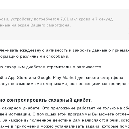
ови, устройству потребуется 7,61 мкл крови и 7 секунд
анные на экран Вашего смартфона.
слеживать ежедневную активность и заносить данные о приёма
формацию различными способами.
ых сахарным диабетом стремительно развивается.
 в App Store или Google Play Market для своего смартфона,
 станут незаменимыми омщниками, позволяющими контролиров
о контролировать сахарный диабет.
 сахарном диабете. Это приложение работает не только на сб
шей мотивации. С помощью этой программы Вы можете отслеж
. За каждое выполненное действие Вам начисляются очки, кот
Также в приложении можно устанавливать задачи, которые помо