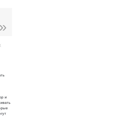
х
ать
ор и
ивать
орые
гут