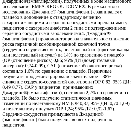
Джардинс®(эмпаглифлозин), полученных в ходе масштабного
исследования EMPA-REG OUTCOME®. В рамках этого
исследования Джардинс® (эмпаглифлозин) сравнивался с
плацебо в дополнение к стандартному лечению
сахароснижающими и сердечно-сосудистыми препаратами у
пациентов с сахарным диабетом 2 типа с подтвержденными
сердечно-сосудистыми заболеваниями4. Джардинс®
(эмпаглифлозин) продемонстрировал значительное снижение
риска первичной комбинированной конечной точки
(сердечно-сосудистая смерть, нелетальный инфаркт миокарда
или нелетальный инсульт) на 14% по сравнению с плацебо
(ОР (отношение рисков) 0,86; 95% ДИ (доверительный
интервал): 0,74-0,99), САР (снижение абсолютного риска)
составило 1,6% по сравнению с плацебо. Первичные
результаты продемонстрировали значительное – 38% —
снижение сердечно-сосудистой смертности (ОР 0,62; 95% ДИ:
0,49-0,77). САР у пациентов, принимающих
Джардинс®(эмпаглифлозин), составило 2,2% по сравнению с
плацебо. Не было получено статистически значимых
изменений по нелетальному ИМ (ОР 0,87; 95% ДИ: 0,70-1,09)
и нелетальному инсульту (ОР 1,24; 95% ДИ: 0,92-1,67).
Сердечно-сосудистые преимущества Джардинс®
(эмпаглифлозин) были получены во всех подгруппах
пациентов.