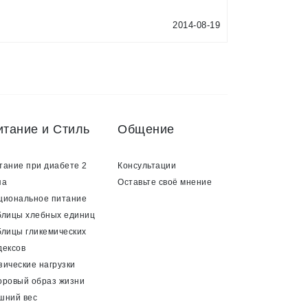
2014-08-19
итание и Стиль
Общение
тание при диабете 2
Консультации
па
Оставьте своё мнение
циональное питание
блицы хлебных единиц
блицы гликемических
дексов
зические нагрузки
оровый образ жизни
шний вес