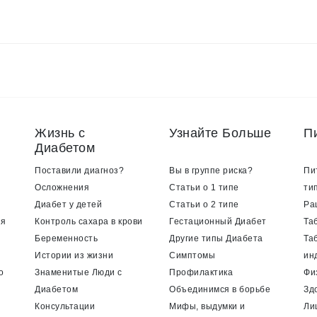
Жизнь с
Узнайте Больше
П
Диабетом
Поставили диагноз?
Вы в группе риска?
Пи
Осложнения
Статьи о 1 типе
ти
Диабет у детей
Статьи о 2 типе
Ра
ия
Контроль сахара в крови
Гестационный Диабет
Та
Беременность
Другие типы Диабета
Та
Истории из жизни
Симптомы
ин
о
Знаменитые Люди с
Профилактика
Фи
Диабетом
Объединимся в борьбе
Зд
Консультации
Мифы, выдумки и
Ли