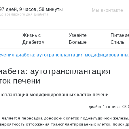
97 дней, 9 часов, 58 минуты
Мы вконтакте
До всемирного дня диабета!
Жизнь с
Узнайте
Питание
Диабетом
Больше
Стиль
ечения диабета: аутотрансплантация модифицированных
иабета: аутотрансплантация
ок печени
диабет 1-го типа
03.
 является пересадка донорских клеток поджелудочной железы,
 вероятность отторжения трансплантированных клеток, поиск 