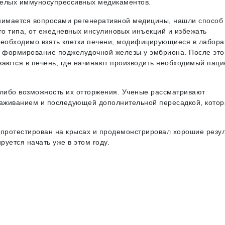
желых иммуносупрессивных медикаментов.
анимается вопросами регенеративной медицины, нашли способ
о типа, от ежедневных инсулиновых инъекций и избежать
необходимо взять клетки печени, модифицирующиеся в лабора
а формирование поджелудочной железы у эмбриона. После это
аются в печень, где начинают производить необходимый паци
-либо возможность их отторжения. Ученые рассматривают
раживанием и последующей дополнительной пересадкой, котор
 протестирован на крысах и продемонстрировал хорошие резул
уется начать уже в этом году.