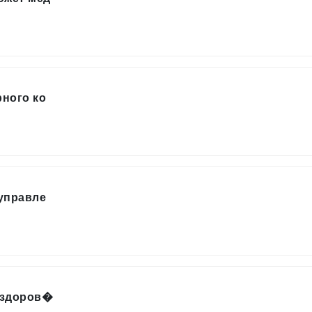
рного ко
управле
т здоров�