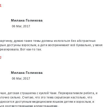
1
Милана Голикова
06 Mar, 2017
 картинку, думаю такие темы должны излогаться без абстрактных
орые достунны взрослым, а дети воспринимают всё буквально, у меня
реагировала. Вот как-то так.
2
Милана Голикова
06 Mar, 2017
учше, детская страшилка с куклой Чаки. Перекреативили ребята, и
аточно сильно. Считаю, что это тема серьёзная настолько, что
дносится доступным медицинским языком детям и взрослым, и
ься соответствующими иллюстрациями.