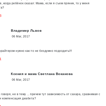
, когда ребёнок сказал: Мама, если я съем пряник, то у меня
га?
3
Владимир Львов
06 Mar, 2017
ирайтером нужно как-то не бездумно подходить!!!
1
Ксения и мама Светлана Воканова
06 Mar, 2017
 говоря, не в тему ... причем тут зависимость от сахара, сравнимая с
и компенсация диабета?