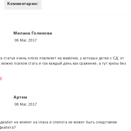
Комментарии:
Милана Голикова
06 Mar, 2017
а статья очень плохо повлияет на мамочек, у которых детки с СД, от
 можно психом стать и так каждый день как сражение, а тут куклы без
3
Артем
06 Mar, 2017
 диабет не влияет на глаза и слепота не может быть следствием
Диабета?