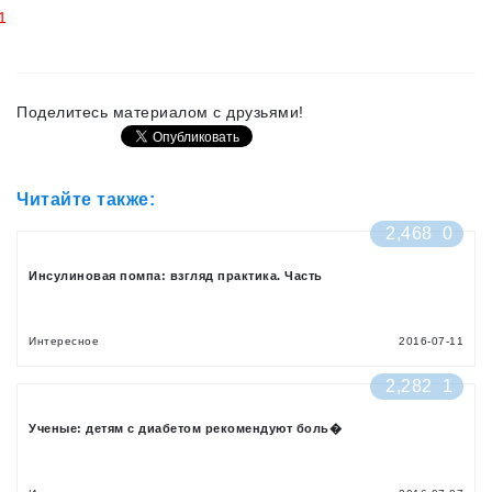
1
Поделитесь материалом с друзьями!
Читайте также:
2,468
0
Инсулиновая помпа: взгляд практика. Часть
Интересное
2016-07-11
2,282
1
Ученые: детям с диабетом рекомендуют боль�