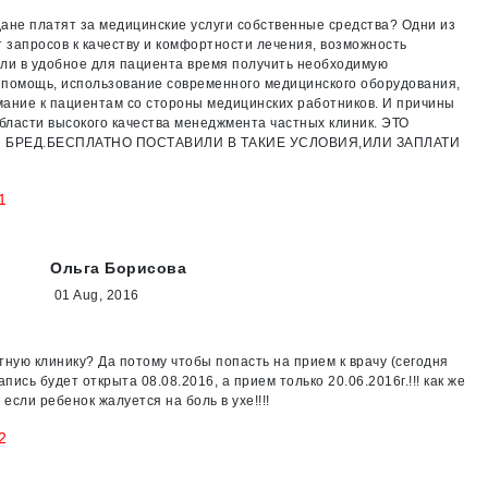
ане платят за медицинские услуги собственные средства? Одни из
т запросов к качеству и комфортности лечения, возможность
ли в удобное для пациента время получить необходимую
помощь, использование современного медицинского оборудования,
ание к пациентам со стороны медицинских работников. И причины
области высокого качества менеджмента частных клиник. ЭТО
БРЕД.БЕСПЛАТНО ПОСТАВИЛИ В ТАКИЕ УСЛОВИЯ,ИЛИ ЗАПЛАТИ
1
Ольга Борисова
01 Aug, 2016
тную клинику? Да потому чтобы попасть на прием к врачу (сегодня
апись будет открыта 08.08.2016, а прием только 20.06.2016г.!!! как же
 если ребенок жалуется на боль в ухе!!!!
2