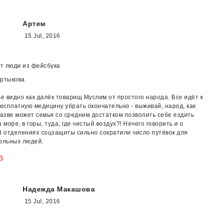
Артем
15 Jul, 2016
ут люди из фейсбука
артыкова
ье видно как далёк товарищ Муслим от простого народа. Все идёт к
бесплатную медицину убрать окончательно - выживай, народ, как
разве может семья со средним достатком позволить себе ездить
 море, в горы, туда, где чистый воздух?! Нечего говорить и о
В отделениях соцзащиты сильно сократили число путёвок для
ольных людей.
3
Надежда Макашова
15 Jul, 2016