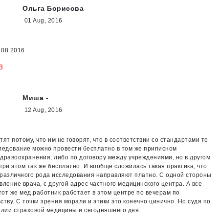
Ольга Борисова
01 Aug, 2016
.08.2016
3
Миша -
12 Aug, 2016
ят потому, что им не говорят, что в соответствии со стандартами то
ледование можно провести бесплатно в том же приписном
дравоохранения, либо по договору между учреждениями, но в другом
при этом так же бесплатно. И вообще сложилась такая практика, что
различного рода исследования направляют платно. С одной стороны
вление врача, с другой адрес частного медицинского центра. А все
этот же мед.работник работает в этом центре по вечерам по
ству. С точки зрения морали и этики это конечно цинично. Но судя по
алии страховой медицины и сегодняшнего дня.