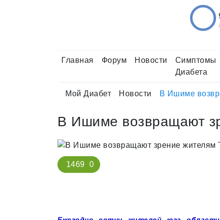
Главная
Форум
Новости
Симптомы
Диабета
Мой Диабет
Новости
В Ишиме возвр
В Ишиме возвращают з
1469
0
Ежегодно сотни жителей юга области