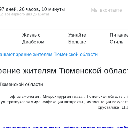
97 дней, 20 часов, 10 минуты
Мы вконтакте
До всемирного дня диабета!
Жизнь с
Узнайте
Питание
Диабетом
Больше
Стиль
ащают зрение жителям Тюменской области
рение жителям Тюменской облас
офтальмология
,
Микрохирургия глаза
,
Тюменская область
,
ультразвуковая эмульсификация катаракты
,
имплантация искусст
хрусталика
11.
 становятся пациентами офтальмологического отде