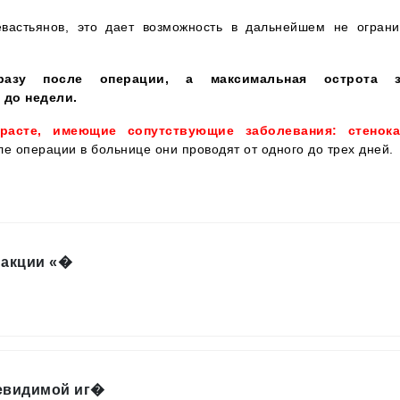
вастьянов, это дает возможность в дальнейшем не ограни
разу после операции, а максимальная острота з
 до недели.
асте, имеющие сопутствующие заболевания: стенока
е операции в больнице они проводят от одного до трех дней.
 акции «�
невидимой иг�