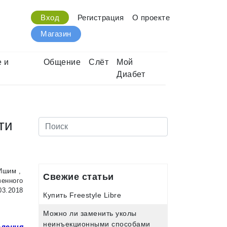
Вход
Регистрация
О проекте
Магазин
 и
Общение
Слёт
Мой
Диабет
ти
Ишим
,
Свежие статьи
венного
03.2018
Купить Freestyle Libre
Можно ли заменить уколы
неинъекционными способами
ления