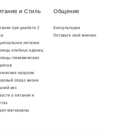
итание и Стиль
Общение
тание при диабете 2
Консультации
па
Оставьте своё мнение
циональное питание
блицы хлебных единиц
блицы гликемических
дексов
зические нагрузки
оровый образ жизни
шний вес
вости о питании и
етах
део-материалы