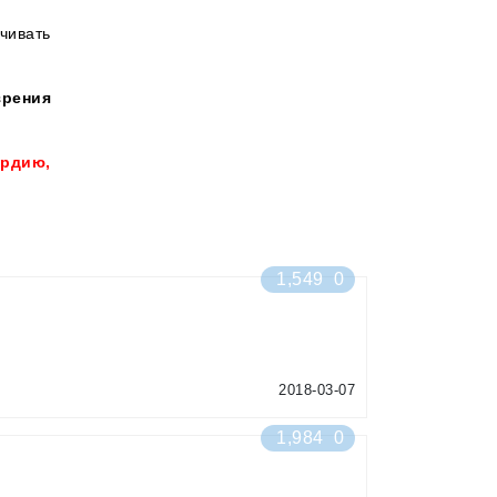
чивать
рения
рдию,
1,549
0
2018-03-07
1,984
0