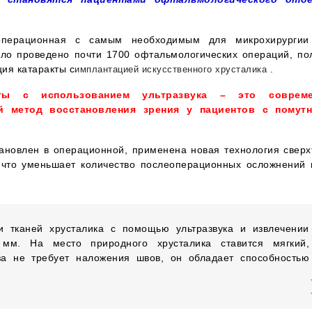
операционная с самым необходимым для микрохирургии
ыло проведено почти 1700 офтальмологических операций, по
ция катаракты с
.
имплантацией искусственного хрусталика
кты с использованием ультразвука – это совреме
 метод восстановления зрения у пациентов с помут
установлен в операционной, применена новая технология сверх
, что уменьшает количество послеоперационных осложнений 
и тканей хрусталика с помощью ультразвука и извлечении
мм. На место природного хрусталика ставится мягкий,
за не требует наложения швов, он обладает способностью