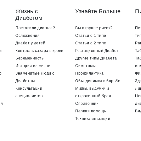
Жизнь с
Узнайте Больше
П
Диабетом
Поставили диагноз?
Вы в группе риска?
Пи
Осложнения
Статьи о 1 типе
ти
Диабет у детей
Статьи о 2 типе
Ра
ия
Контроль сахара в крови
Гестационный Диабет
Та
Беременность
Другие типы Диабета
Та
Истории из жизни
Симптомы
ин
о
Знаменитые Люди с
Профилактика
Фи
Диабетом
Объединимся в борьбе
Зд
Консультации
Мифы, выдумки и
Ли
специалистов
откровенный бред
Но
ия
Справочник
ди
Первая помощь
Ви
Техника инъекций