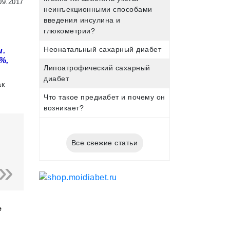
09.2017
неинъекционными способами
введения инсулина и
глюкометрии?
ы
Неонатальный сахарный диабет
и.
%,
Липоатрофический сахарный
диабет
ак
Что такое предиабет и почему он
возникает?
Все свежие статьи
е