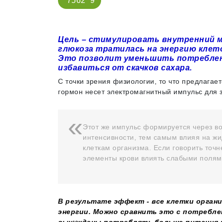
7562
9
Цель – стимулировать внутренний м
глюкоза тратилась на энергию клеток,
Это позволит уменьшить потреблени
избавиться от скачков сахара.
С точки зрения физиологии, то что предлагает
гормон несет электромагнитный импульс для 
Этот же импульс формируется через во
интенсивности, тем самым влияя на жид
клеткам организма. Если говорить точне
элементы крови влиять слабыми поля
В результате эффект - все клетки орган
энергии. Можно сравнить это с потребле