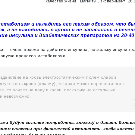
качество жизни
,
магниты
,
эксперимент
26.
етаболизм и наладить его таким образом, что б
 а не находилась в крови и не запасалась в печен
е инсулина и диабетических препаратов на 20-40
ся, - очень похоже на действие инсулина, поскольку инсулин к
запуска процесса метаболизма.
здействие на кровь электростатическим полем слабой
кую часть крови (плазму), которая может перенести его к
е, то влияет на воду в крови, поскольку на остальные
ми невозможно.
изма будут сильнее потреблять глюкозу и давать больш
нием глюкозы при физической активности, когда клетки