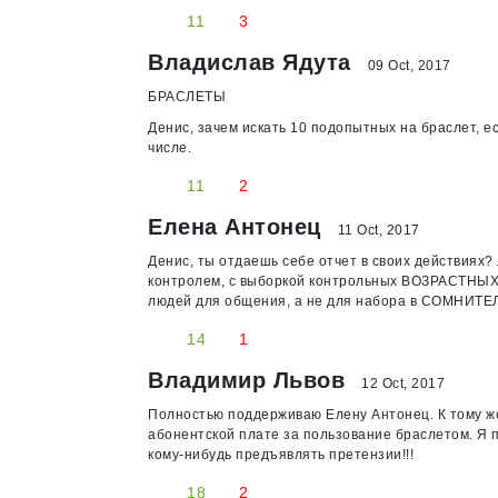
11
3
Владислав Ядута
09 Oct, 2017
БРАСЛЕТЫ
Денис, зачем искать 10 подопытных на браслет, ес
числе.
11
2
Елена Антонец
11 Oct, 2017
Денис, ты отдаешь себе отчет в своих действи
контролем, с выборкой контрольных ВОЗРАСТНЫХ 
людей для общения, а не для набора в СОМНИТ
14
1
Владимир Львов
12 Oct, 2017
Полностью поддерживаю Елену Антонец. К тому же, 
абонентской плате за пользование браслетом. Я п
кому-нибудь предъявлять претензии!!!
18
2