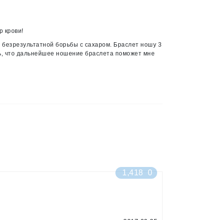
р крови!
ет безрезультатной борьбы с сахаром. Браслет ношу 3
сь, что дальнейшее ношение браслета поможет мне
1,418
0