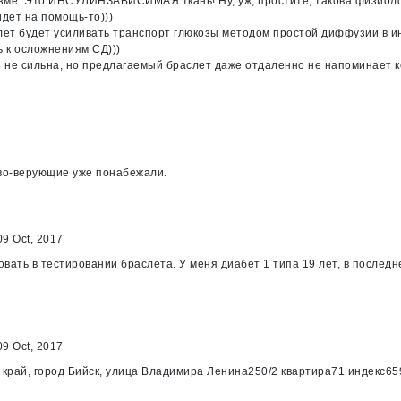
низме. Это ИНСУЛИНЗАВИСИМАЯ ткань! Ну, уж, простите, такова физиолог
идет на помощь-то)))
раслет будет усиливать транспорт глюкозы методом простой диффузии в 
ть к осложнениям СД)))
ке не сильна, но предлагаемый браслет даже отдаленно не напоминает к
ово-верующие уже понабежали.
9 Oct, 2017
вать в тестировании браслета. У меня диабет 1 типа 19 лет, в последн
9 Oct, 2017
 край, город Бийск, улица Владимира Ленина250/2 квартира71 индекс65