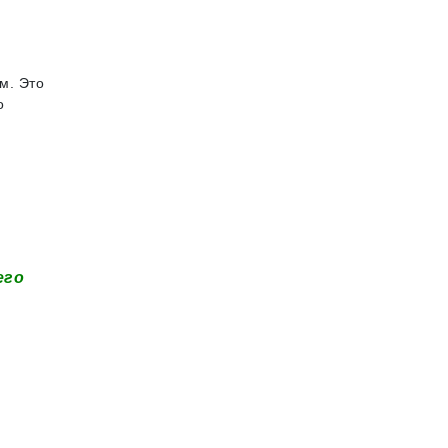
м. Это
о
его