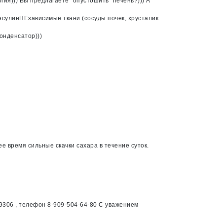
ия))) Вы предлагаете "опустошить" печень?))) А
инсулинНЕзависимые ткани (сосуды почек, хрусталик
онденсатор)))
ее время сильные скачки сахара в течение суток.
9306 , телефон 8-909-504-64-80 С уважением