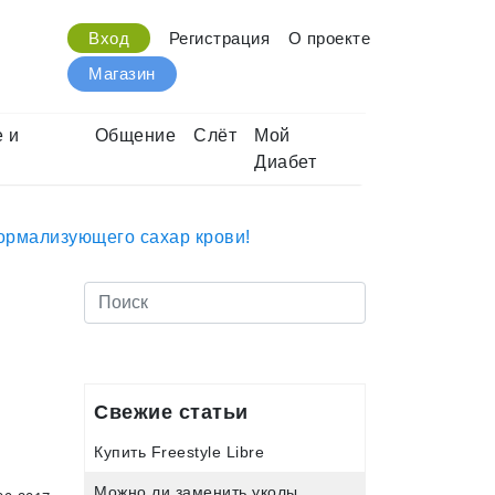
Вход
Регистрация
О проекте
Магазин
 и
Общение
Слёт
Мой
Диабет
нормализующего сахар крови!
Свежие статьи
Купить Freestyle Libre
Можно ли заменить уколы