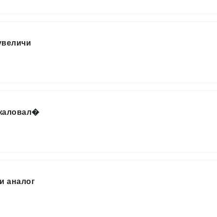
увеличи
ожаловал�
и аналог