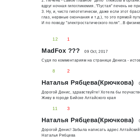
2. Печень - самое главное "депо" глюкозы в орга
вдруг ночная гипогликемия.."Пустая" печень не пр
3. Ну, и, чисто гипотетически, даже если этот б
глаз, нервные окончания и т.д.), то это прямой пу
И по поводу "электростатического поля"...В физи
12
1
MadFox ???
09 Oct, 2017
Судя по комментариям на странице Дениса - ист
8
2
Наталья Рябцева(Крючкова)
0
Дорогой Денис, здравствуйте! Хотела бы поучаство
Живу в городе Бийске Алтайского края
11
3
Наталья Рябцева(Крючкова)
0
Дорогой Денис! Забыла написать адрес Алтайский
Наталья Рябцева