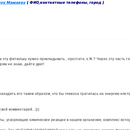
ису Мамаеву
( ФИО,контактные телефоны, город )
м эту фитюльку нужно прикладывать , простите, к Ж.? Через эту часть те
ям не знаю, дайте две!!
ладить его таким образом, что бы глюкоза тратилась на энергию клеток
вой комментарий...)))
ы, ускоряющие химические реакции в нашем организме, комплекс котор