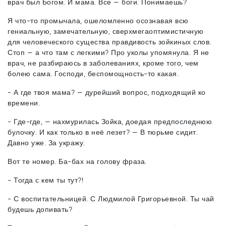
врач был Богом. И мама. Все — боги. Понимаешь?
Я что-то промычала, ошеломленно осознавая всю
гениальную, замечательную, сверхмегаоптимистичную
для человеческого существа правдивость зойкиных слов.
Стоп — а что там с легкими? Про уколы упомянула. Я не
врач, не разбираюсь в заболеваниях, кроме того, чем
болею сама. Господи, беспомощность-то какая.
- А где твоя мама? — дурейший вопрос, подходящий ко
времени.
- Где-где, — нахмурилась Зойка, доедая предпоследнюю
булочку. И как только в неё лезет? — В тюрьме сидит.
Давно уже. За укражу.
Вот те номер. Ба-бах на голову фраза.
- Тогда с кем ты тут?!
- С воспитательницей. С Людмилой Григорьевной. Ты чай
будешь допивать?