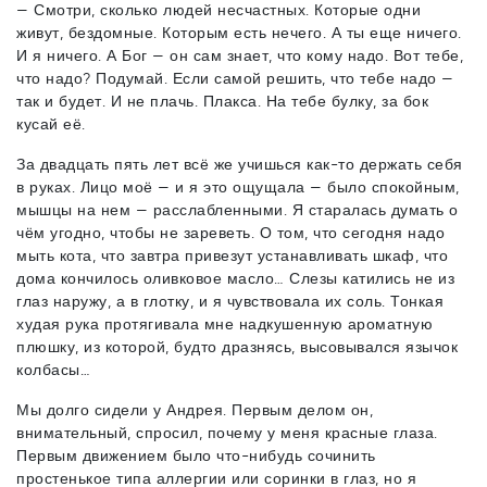
— Смотри, сколько людей несчастных. Которые одни
живут, бездомные. Которым есть нечего. А ты еще ничего.
И я ничего. А Бог — он сам знает, что кому надо. Вот тебе,
что надо? Подумай. Если самой решить, что тебе надо —
так и будет. И не плачь. Плакса. На тебе булку, за бок
кусай её.
За двадцать пять лет всё же учишься как-то держать себя
в руках. Лицо моё — и я это ощущала — было спокойным,
мышцы на нем — расслабленными. Я старалась думать о
чём угодно, чтобы не зареветь. О том, что сегодня надо
мыть кота, что завтра привезут устанавливать шкаф, что
дома кончилось оливковое масло… Слезы катились не из
глаз наружу, а в глотку, и я чувствовала их соль. Тонкая
худая рука протягивала мне надкушенную ароматную
плюшку, из которой, будто дразнясь, высовывался язычок
колбасы…
Мы долго сидели у Андрея. Первым делом он,
внимательный, спросил, почему у меня красные глаза.
Первым движением было что-нибудь сочинить
простенькое типа аллергии или соринки в глаз, но я