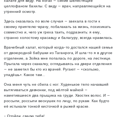
халате для виду. На ногах — синие шелестящие
целлофаном бахилы. С виду — врач, направляющийся на
утренний осмотр.
Здесь оказалась по воле случая — заехала в гости к
своему приятелю-врачу, побалакать за жизнь, похихикать
совместно и, чего уж греха таить, подразнить: я ему,
странно холостому красавцу и балагуру, всегда нравилась.
Врачебный халат, который когда-то достался нашей семье
от двоюродной бабушки из Таганрога, И шла-то я в другое
отделение, а Зойка мне попалась по дороге, на лестнице.
Прыгала через скакалку, оглядываясь на двери отделения
— не заметил бы кто из врачей. Ругают — «скользко,
упадёшь». Какое там...
Она меня чуть не сбила с ног. Худенькое тело начавшей
вытягиваться девчонки, под жёлтой майкой —
наметившиеся два прыщика на груди. Хвостик волос. И —
россыпи, россыпи веснушек по лицу, по рукам. Как будто
её истыкали тонкой кисточкой в рыжей краске.
- Отойди, свалю тебя!