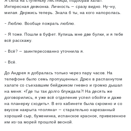
Я села на ступеньку лестницы, подобрав халат.
Интересная девчонка. Личность — сразу видно. Ну-ну,
милая. Держись теперь. Знала б ты, на кого напоролась.
- Люблю. Вообще пожрать люблю.
- Я тоже. Пошли в буфет. Купишь мне две булки, и я тебе
всё расскажу.
- Всё? — заинтересованно уточнила я.
- Всё.
До Андрея я добралась только через пару часов. На
телефоне было семь пропущенных. Дрюх в распахнутом
халате со съехавшим бейджиком гневно и громко дышал
на меня: «Где ты так долго блуждала?! На десять же
договорились, я уже всё отделение успел обойти и даже
на планерку сходить». В его кабинете была скромно и со
вкусом накрыта «поляна» — старательно нарезанный
хороший сыр, буженинка, испанское красное, привезенное
им из-за морей прошлой весной.