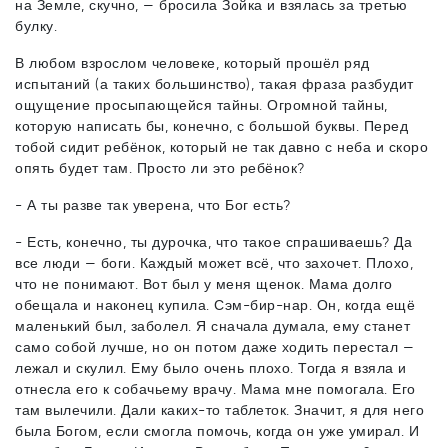
на Земле, скучно, — бросила Зойка и взялась за третью
булку.
В любом взрослом человеке, который прошёл ряд
испытаний (а таких большинство), такая фраза разбудит
ощущение просыпающейся тайны. Огромной тайны,
которую написать бы, конечно, с большой буквы. Перед
тобой сидит ребёнок, который не так давно с неба и скоро
опять будет там. Просто ли это ребёнок?
- А ты разве так уверена, что Бог есть?
- Есть, конечно, ты дурочка, что такое спрашиваешь? Да
все люди — боги. Каждый может всё, что захочет. Плохо,
что не понимают. Вот был у меня щенок. Мама долго
обещала и наконец купила. Сэм-бир-нар. Он, когда ещё
маленький был, заболел. Я сначала думала, ему станет
само собой лучше, но он потом даже ходить перестал —
лежал и скулил. Ему было очень плохо. Тогда я взяла и
отнесла его к собачьему врачу. Мама мне помогала. Его
там вылечили. Дали каких-то таблеток. Значит, я для него
была Богом, если смогла помочь, когда он уже умирал. И