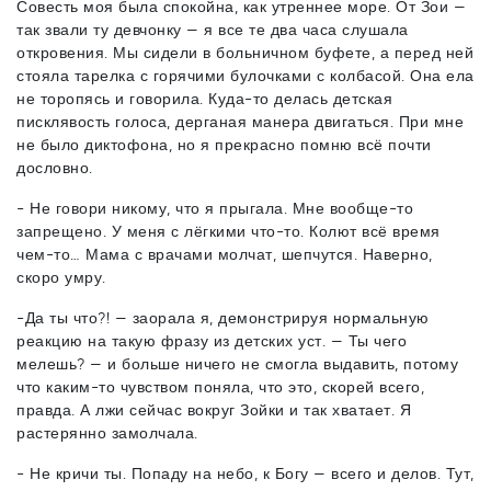
Совесть моя была спокойна, как утреннее море. От Зои —
так звали ту девчонку — я все те два часа слушала
откровения. Мы сидели в больничном буфете, а перед ней
стояла тарелка с горячими булочками с колбасой. Она ела
не торопясь и говорила. Куда-то делась детская
писклявость голоса, дерганая манера двигаться. При мне
не было диктофона, но я прекрасно помню всё почти
дословно.
- Не говори никому, что я прыгала. Мне вообще-то
запрещено. У меня с лёгкими что-то. Колют всё время
чем-то… Мама с врачами молчат, шепчутся. Наверно,
скоро умру.
-Да ты что?! — заорала я, демонстрируя нормальную
реакцию на такую фразу из детских уст. — Ты чего
мелешь? — и больше ничего не смогла выдавить, потому
что каким-то чувством поняла, что это, скорей всего,
правда. А лжи сейчас вокруг Зойки и так хватает. Я
растерянно замолчала.
- Не кричи ты. Попаду на небо, к Богу — всего и делов. Тут,