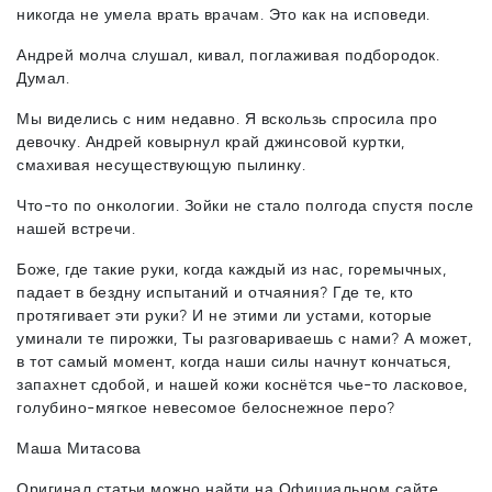
никогда не умела врать врачам. Это как на исповеди.
Андрей молча слушал, кивал, поглаживая подбородок.
Думал.
Мы виделись с ним недавно. Я вскользь спросила про
девочку. Андрей ковырнул край джинсовой куртки,
смахивая несуществующую пылинку.
Что-то по онкологии. Зойки не стало полгода спустя после
нашей встречи.
Боже, где такие руки, когда каждый из нас, горемычных,
падает в бездну испытаний и отчаяния? Где те, кто
протягивает эти руки? И не этими ли устами, которые
уминали те пирожки, Ты разговариваешь с нами? А может,
в тот самый момент, когда наши силы начнут кончаться,
запахнет сдобой, и нашей кожи коснётся чье-то ласковое,
голубино-мягкое невесомое белоснежное перо?
Маша Митасова
Оригинал статьи можно найти на Официальном сайте