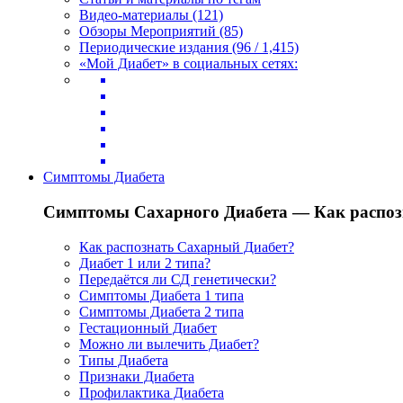
Видео-материалы (121)
Обзоры Мероприятий (85)
Периодические издания (96 / 1,415)
«Мой Диабет» в социальных сетях:
Симптомы Диабета
Симптомы Сахарного Диабета — Как распоз
Как распознать Сахарный Диабет?
Диабет 1 или 2 типа?
Передаётся ли СД генетически?
Симптомы Диабета 1 типа
Симптомы Диабета 2 типа
Гестационный Диабет
Можно ли вылечить Диабет?
Типы Диабета
Признаки Диабета
Профилактика Диабета