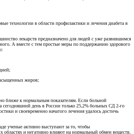
овые технологии в области профилактики и лечения диабета в
ьшинство лекарств предназначено для людей с уже развившимся
много. А вместе с тем простые меры по поддержанию здорового
о:
дней;
 насыщенных жиров;
ожно ближе к нормальным показателям. Если больной
а сегодняшний день в России только 25,2% больных СД 2-го
стики и своевременно начатого лечения удалось достичь
паде ученые активно выступают за то, чтобы
х областях и негативно влияют на нормальный обмен веществ.