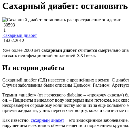
Сахарный диабет: остановить
30593
1
сахарный диабет
14.02.2012
Уже более 2000 лет
сахарный диабет
считается смертельно опа
назвать неинфекционной эпидемией XXI века.
Из истории диабета
Сахарный диабет (СД) известен с древнейших времен. С диабе
Случаи заболевания были описаны Цельсом, Галеном, Аретеу
Термин «диабет» (от греческого diabaino – «прохожу сквозь») 
он. – Пациенты выделяют воду непрерывным потоком, как скво
несоразмерен огромному количеству мочи из-за еще большего 
приема жидкости, у них пересыхает во рту, кожа и слизистые 
Как известно,
сахарный диабет
– это эндокринное заболевание,
нарушением всех видов обмена веществ и поражением крупных 