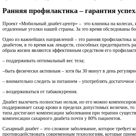
Ранняя профилактика – гарантия успех
Проект «Мобильный диабет-центр» – это клиника на колесах, 
отдаленные уголки нашей страны. За это время обследованы бо
Одно из важнейших направлений – это ранняя профилактика заб
диабетом, в то время как лекарств, способных предотвратить 
образа жизни являются эффективным средством его профилакти
– поддерживать оптимальный вес тела;
–быть физически активным – хотя бы 30 минут в день регуляр
– внимательно следить за питанием – употреблять достаточно
– воздерживаться от табакокурения.
Диабет вылечить полностью нельзя, но его можно компенсирова
поддерживает сахар крови в пределах допустимых величин, то
типа достигают компенсации заболевания при терапии существ
компенсации сахарного диабета почти у 80% пациентов.
Сахарный диабет – это сложное заболевание, которое требует к
противодействовать современным технологиям, которые приме