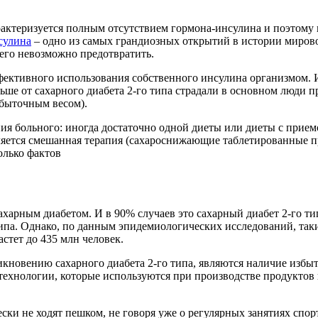
актеризуется полным отсутствием гормона-инсулина и поэтому 
сулина
– одно из самых грандиозных открытий в истории миро
 его невозможно предотвратить.
ффективного использования собственного инсулина организмом. И
ше от сахарного диабета 2-го типа страдали в основном люди п
збыточным весом).
ояния больного: иногда достаточно одной диеты или диеты с пр
яется смешанная терапия (сахароснижающие таблетированные п
олько фактов
харным диабетом. И в 90% случаев это сахарный диабет 2‑го тип
 типа. Однако, по данным эпидемиологических исследований, так
стет до 435 млн человек.
кновению сахарного диабета 2‑го типа, являются наличие избыт
 технологии, которые используются при производстве продуктов
ки не ходят пешком, не говоря уже о регулярных занятиях спорт