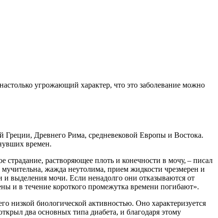
 настолько угрожающий характер, что это заболевание можно
й Греции, Древнего Рима, средневековой Европы и Востока.
нувших времен.
е страдание, растворяющее плоть и конечности в мочу, – писал
 мучительна, жажда неутолима, прием жидкости чрезмерен и
и и выделения мочи. Если ненадолго они отказываются от
дены и в течение короткого промежутка времени погибают».
его низкой биологической активностью. Оно характеризуется
ткрыл два основных типа диабета, и благодаря этому