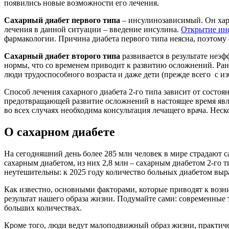
появились новые возможности его лечения.
Сахарный диабет первого типа
– инсулинозависимый. Он хар
лечения в данной ситуации – введение инсулина.
Открытие ин
фармакологии. Причина диабета первого типа неясна, поэтому
Сахарный диабет второго типа
развивается в результате неэ
нормы, что cо временем приводит к развитию осложнений. Рань
люди трудоспособного возраста и даже дети (прежде всего с и
Способ лечения сахарного диабета 2-го типа зависит от сост
предотвращающей развитие осложнений в настоящее время явл
во всех случаях необходима консультация лечащего врача. Неск
О сахарном диабете
На сегодняшний день более 285 млн человек в мире страдают са
сахарным диабетом, из них 2,8 млн – сахарным диабетом 2-го
неутешительны: к 2025 году количество больных диабетом выра
Как известно, основными факторами, которые приводят к возни
результат нашего образа жизни. Подумайте сами: современные
больших количествах.
Кроме того, люди ведут малоподвижный образ жизни, практичес