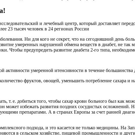
а!
исследовательский и лечебный центр, который доставляет перед
лее 23 тысяч человек в 24 регионах России
олевания. Ни для кого не секрет, что на сегодняшний день бол
развитие умеренных нарушений обмена веществ в диабет, не так 
ки. Чтобы предупредить развитие диабета 2-го типа, необходим
ной активности умеренной итенсивности в течение большинства 
е количество фруктов, овощей, уменьшить потребление сахара и
ть, т. е. добиться того, чтобы сахар крови больного был как м
 он может избежать развития поздних сосудистых осложнений. Н
ующими препаратами. А в странах Европы за счет ранней диагно
омплексного подхода, и это касается не только медицины. На За
няются в сельском хозяйстве, пищевой промышленности и други