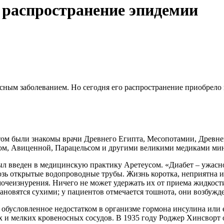
 распространение эпидемии
сным заболеванием. Но сегодня его распространение приобрело
том были знакомы врачи Древнего Египта, Месопотамии, Древне
сом, Авиценной, Парацельсом и другими великими медиками ми
был введен в медицинскую практику Аретеусом. «Диабет – ужасно
зь открытые водопроводные трубы. Жизнь коротка, неприятна и
мочеизнурения. Ничего не может удержать их от приема жидкост
становятся сухими; у пациентов отмечается тошнота, они возбуж
 обусловленное недостатком в организме гормона инсулина или 
и мелких кровеносных сосудов. В 1935 году Роджер Хинсворт о