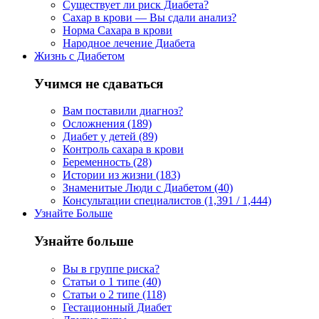
Существует ли риск Диабета?
Сахар в крови — Вы сдали анализ?
Норма Сахара в крови
Народное лечение Диабета
Жизнь с Диабетом
Учимся не сдаваться
Вам поставили диагноз?
Осложнения (189)
Диабет у детей (89)
Контроль сахара в крови
Беременность (28)
Истории из жизни (183)
Знаменитые Люди с Диабетом (40)
Консультации специалистов (1,391 / 1,444)
Узнайте Больше
Узнайте больше
Вы в группе риска?
Статьи о 1 типе (40)
Статьи о 2 типе (118)
Гестационный Диабет