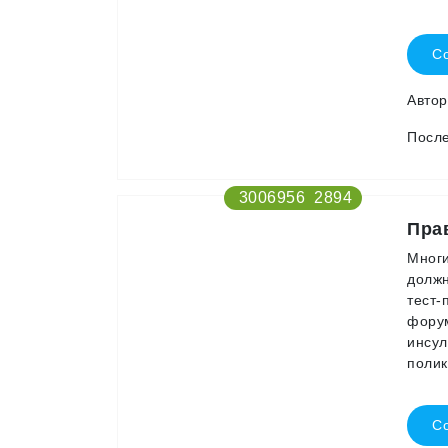
Со
Авто
После
3006956
2894
Пра
Многи
должн
тест-
форум
инсул
полик
Со