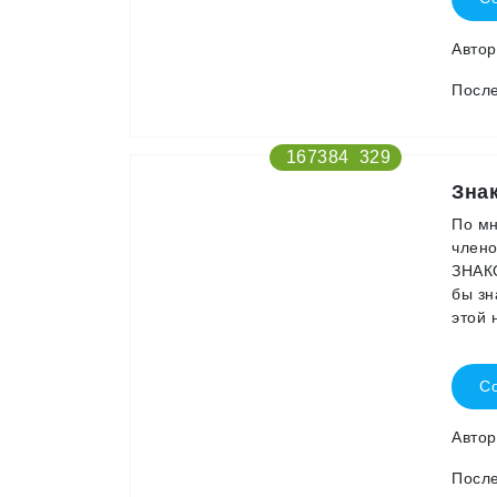
Авто
После
167384
329
Зна
По мн
члено
ЗНАКО
бы зн
этой 
Со
Авто
После