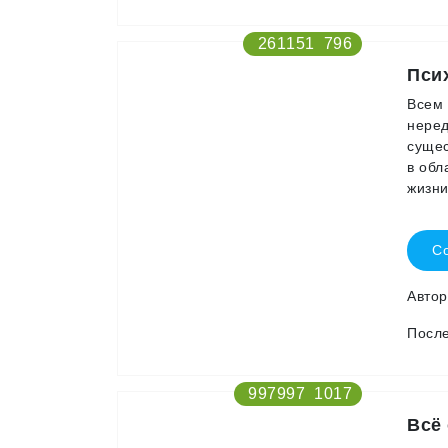
261151
796
Пси
Всем 
неред
суще
в обл
жизни
Со
Авто
После
997997
1017
Всё