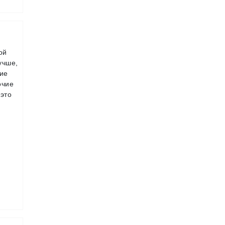
ой
учше,
щие
очие
 это