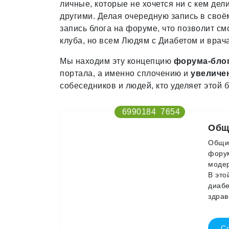
личные, которые не хочется ни с кем дел
другими. Делая очередную запись в сво
запись блога на форуме, что позволит с
клуба, но всем Людям с Диабетом и врача
Мы находим эту концепцию
форума-блог
портала, а именно сплочению и
увеличе
собеседников и людей, кто уделяет этой 
6990184
7654
Общ
Общие
форум
модер
В это
диабе
здра
Со