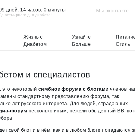
99 дней, 14 часов, 0 минуты
Мы вконтакте
До всемирного дня диабета!
Жизнь с
Узнайте
Питание
Диабетом
Больше
Стиль
бетом и специалистов
, это некоторый
симбиоз форума с блогами
членов на
 замены стандартному представлению форума, так
лько лет русского интернета. Для людей, страдающих
диа-форум
несколько иным, нежели обыденный BB, ко
збора.
т свой блог и в нём, как и в любом блоге попадаются 