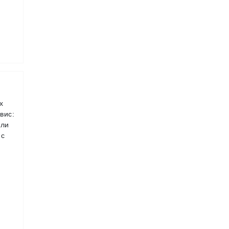
х
вис:
гли
 с