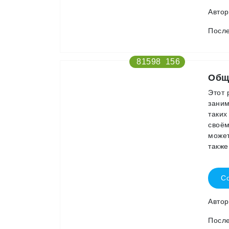
Авто
После
81598
156
Общ
Этот
заним
таких
своём
может
также
Со
Авто
После