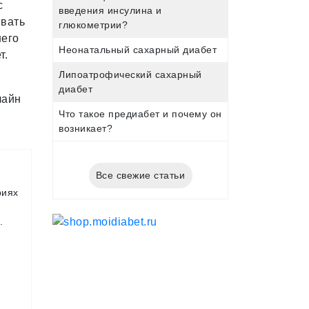
с
введения инсулина и
ывать
глюкометрии?
шего
Неонатальный сахарный диабет
т.
Липоатрофический сахарный
диабет
лайн
Что такое предиабет и почему он
возникает?
Все свежие статьи
риях
.