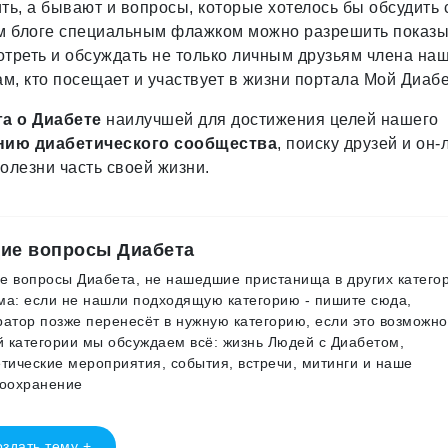
ить, а бывают и вопросы, которые хотелось бы обсудить 
ём блоге специальным флажком можно разрешить показ
мотреть и обсуждать не только личным друзьям члена на
м, кто посещает и участвует в жизни портала Мой Диабе
а о Диабете
наилучшей для достижения целей нашего
нию диабетического сообщества
, поиску друзей и он-
болезни часть своей жизни.
ие вопросы Диабета
 вопросы Диабета, не нашедшие пристанища в других катего
а: если не нашли подходящую категорию - пишите сюда,
атор позже перенесёт в нужную категорию, если это возможно
й категории мы обсуждаем всё: жизнь Людей с Диабетом,
тические мероприятия, события, встречи, митинги и наше
воохранение
здать тему +