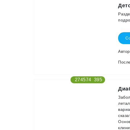
Дет
Разде
подро
Со
Авто
После
274574
395
Диа
Забол
летал
вариа
сказа
Основ
клини