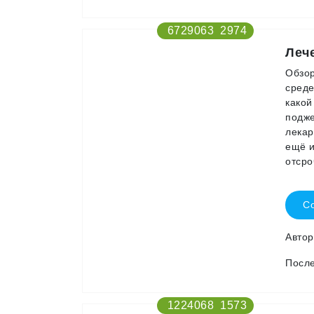
6729063
2974
Леч
Обзор
среде
какой
подже
лекар
ещё и
отсро
Со
Авто
После
1224068
1573