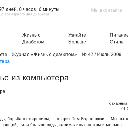
97 дней, 8 часов, 6 минуты
Мы вконтакте
До всемирного дня диабета!
Жизнь с
Узнайте
Питание
Диабетом
Больше
Стиль
ете
Журнал «Жизнь с диабетом»
№ 42 / Июль 2009
тера
ье из компьютера
сахарный 
01.
дь, борьба с ожирением, – говорит Том Барановски. – Мы пыт
 и овощей, пили больше воды, занимались спортом и меньше