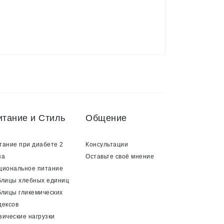
итание и Стиль
Общение
тание при диабете 2
Консультации
па
Оставьте своё мнение
циональное питание
блицы хлебных единиц
блицы гликемических
дексов
зические нагрузки