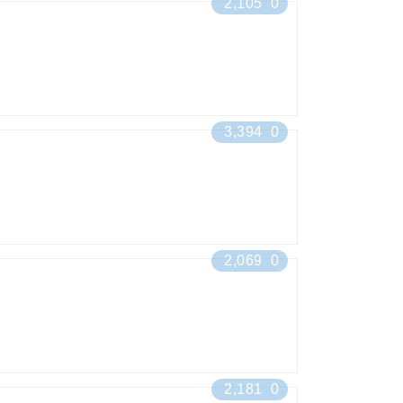
2,105
0
3,394
0
2,069
0
2,181
0