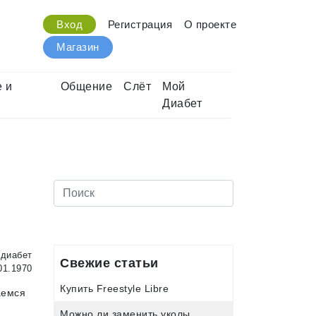
Вход
Регистрация
О проекте
Магазин
 и
Общение
Слёт
Мой
Диабет
диабет
Свежие статьи
01.1970
Купить Freestyle Libre
аемся
Можно ли заменить уколы