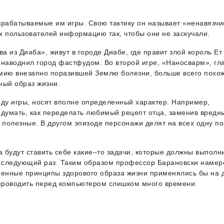
зрабатываемые им игры. Свою тактику он называет «ненавязчи
 пользователей информацию так, чтобы они не заскучали.
а из Диаба», живут в городе Диабе, где правит злой король Ет 
й наводнил город фастфудом. Во второй игре, «Наносварм», гл
демию внезапно поразившей Землю болезни, больше всего похо
ный образ жизни.
оду игры, носят вполне определенный характер. Например,
думать, как переделать любимый рецепт отца, заменив вредн
полезные. В другом эпизоде персонажи делят на всех одну п
а будут ставить себе какие–то задачи, которые должны выполни
у в следующий раз. Таким образом профессор Барановски намер
военные принципы здорового образа жизни применялись бы на 
 проводить перед компьютером слишком много времени.