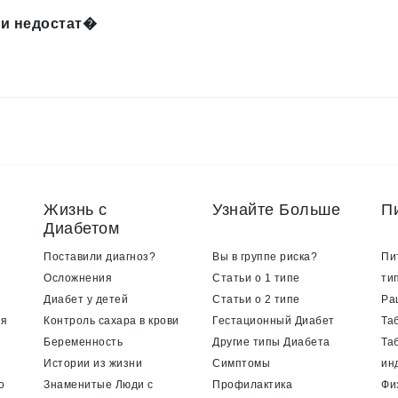
и недостат�
Жизнь с
Узнайте Больше
П
Диабетом
Поставили диагноз?
Вы в группе риска?
Пи
Осложнения
Статьи о 1 типе
ти
Диабет у детей
Статьи о 2 типе
Ра
ия
Контроль сахара в крови
Гестационный Диабет
Та
Беременность
Другие типы Диабета
Та
Истории из жизни
Симптомы
ин
о
Знаменитые Люди с
Профилактика
Фи