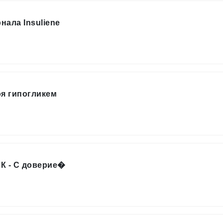
ала Insuliene
я гипогликем
 - С доверие�