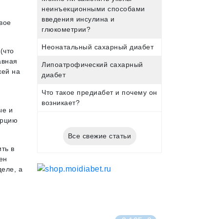
неинъекционными способами
введения инсулина и
вое
глюкометрии?
Неонатальный сахарный диабет
(что
авная
Липоатрофический сахарный
жей на
диабет
Что такое предиабет и почему он
возникает?
ые и
орцию
Все свежие статьи
ть в
ен
деле, а