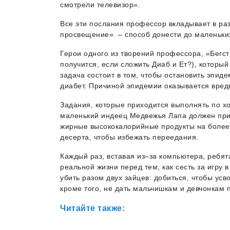
смотрели телевизор».
Все эти послания профессор вкладывает в ра
просвещение» – способ донести до маленьких
Герои одного из творений профессора, «Бегств
получится, если сложить Диаб и Ет?), которы
задача состоит в том, чтобы остановить эпи
диабет. Причиной эпидемии оказывается вред
Задания, которые приходится выполнять по х
маленький индеец Медвежья Лапа должен при
жирные высококалорийные продукты на более 
десерта, чтобы избежать переедания.
Каждый раз, вставая из–за компьютера, ребят
реальной жизни перед тем, как сесть за игр
убить разом двух зайцев: добиться, чтобы ус
кроме того, не дать мальчишкам и девчонкам
Читайте также: