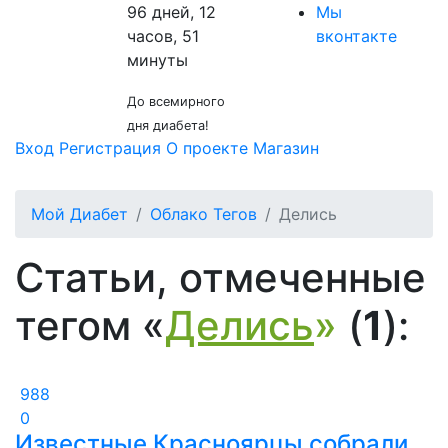
96 дней, 12
Мы
часов, 51
вконтакте
минуты
До всемирного
дня диабета!
Вход
Регистрация
О проекте
Магазин
Мой Диабет
Облако Тегов
Делись
Статьи, отмеченные
тегом «
Делись
»
(
1
):
988
0
Известные Красноярцы собрали