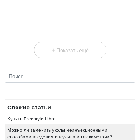
лекарственной помощи социально значимым категориям
населения областным департаментом подготовлены
изменения в программу региональных лекарственных льгот.
+
Показать ещё
Свежие статьи
Купить Freestyle Libre
Можно ли заменить уколы неинъекционными
способами введения инсулина и глюкометрии?