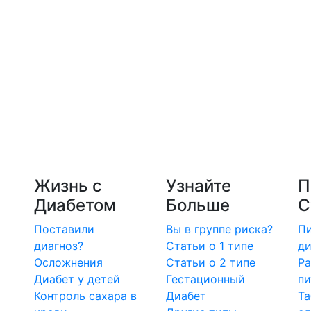
Жизнь с
Узнайте
П
Диабетом
Больше
С
Поставили
Вы в группе риска?
Пи
диагноз?
Статьи о 1 типе
ди
Осложнения
Статьи о 2 типе
Ра
Диабет у детей
Гестационный
пи
Контроль сахара в
Диабет
Та