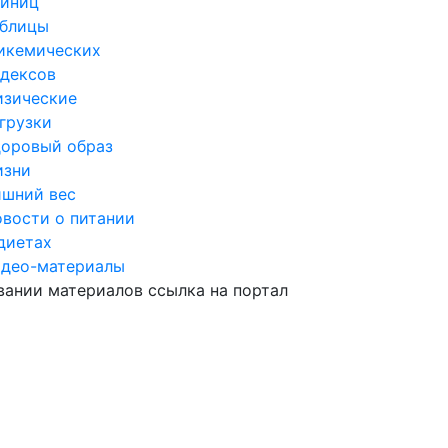
диниц
аблицы
икемических
дексов
изические
грузки
оровый образ
изни
шний вес
вости о питании
диетах
идео-материалы
ании материалов ссылка на портал