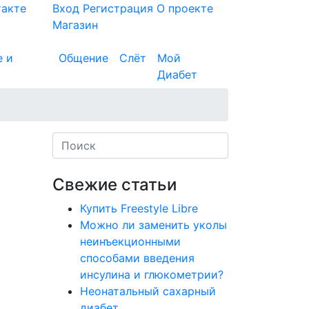
такте
Вход
Регистрация
О проекте
Магазин
е и
Общение
Слёт
Мой
Диабет
Свежие статьи
Купить Freestyle Libre
Можно ли заменить уколы
неинъекционными
способами введения
инсулина и глюкометрии?
Неонатальный сахарный
диабет