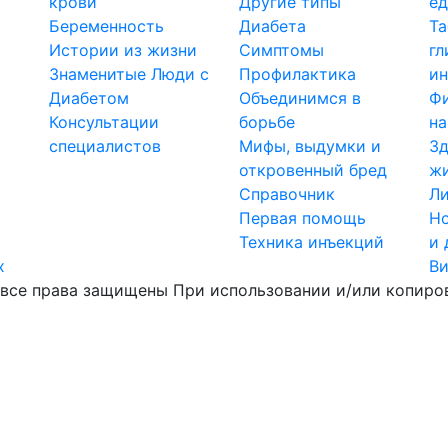
крови
Другие типы
е
Беременность
Диабета
Т
Истории из жизни
Симптомы
гл
Знаменитые Люди с
Профилактика
ин
Диабетом
Объединимся в
Ф
Консультации
борьбе
на
специалистов
Мифы, выдумки и
Зд
откровенный бред
ж
Справочник
Ли
Первая помощь
Но
Техника инъекций
и 
х
В
все права защищены При использовании и/или копиров