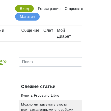
Вход
Регистрация
О проекте
Магазин
 и
Общение
Слёт
Мой
Диабет
е
»
Свежие статьи
Купить Freestyle Libre
Можно ли заменить уколы
неинъекционными способами