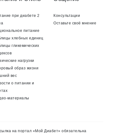
тание при диабете 2
Консультации
па
Оставьте своё мнение
циональное питание
блицы хлебных единиц
блицы гликемических
дексов
зические нагрузки
оровый образ жизни
шний вес
вости о питании и
етах
део-материалы
сылка на портал «Мой Диабет» обязательна