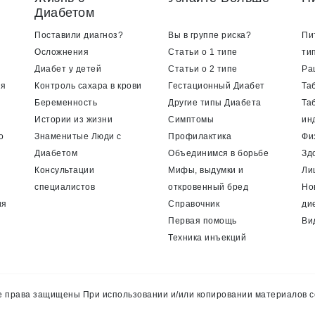
Диабетом
Поставили диагноз?
Вы в группе риска?
Пи
Осложнения
Статьи о 1 типе
ти
Диабет у детей
Статьи о 2 типе
Ра
ия
Контроль сахара в крови
Гестационный Диабет
Та
Беременность
Другие типы Диабета
Та
Истории из жизни
Симптомы
ин
о
Знаменитые Люди с
Профилактика
Фи
Диабетом
Объединимся в борьбе
Зд
Консультации
Мифы, выдумки и
Ли
специалистов
откровенный бред
Но
ия
Справочник
ди
Первая помощь
Ви
Техника инъекций
 права защищены При использовании и/или копировании материалов с