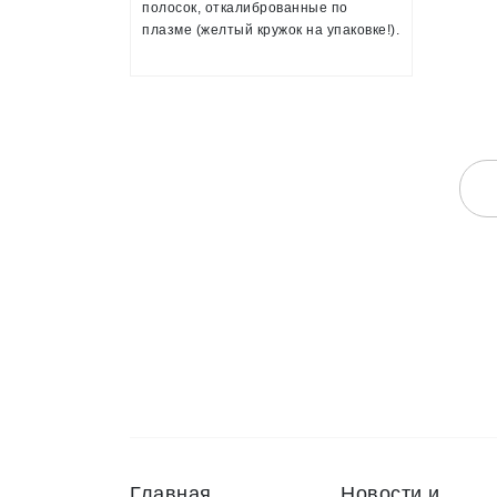
плазме!
полосок, откалиброванные по
плазме (желтый кружок на упаковке!).
Главная
Новости и