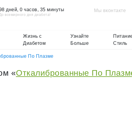
98 дней, 0 часов, 35 минуты
Мы вконтакте
До всемирного дня диабета!
Жизнь с
Узнайте
Питание
Диабетом
Больше
Стиль
иброванные По Плазме
ом «
Откалиброванные По Плазм