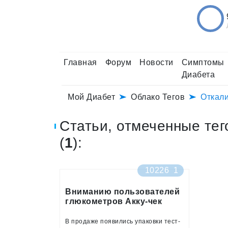
Главная
Форум
Новости
Симптомы
Диабета
Мой Диабет
Облако Тегов
Откал
Статьи, отмеченные тег
(
1
):
10226
1
Вниманию пользователей
глюкометров Акку-чек
Актив! Тест-полоски,
откалиброванные по
В продаже появились упаковки тест-