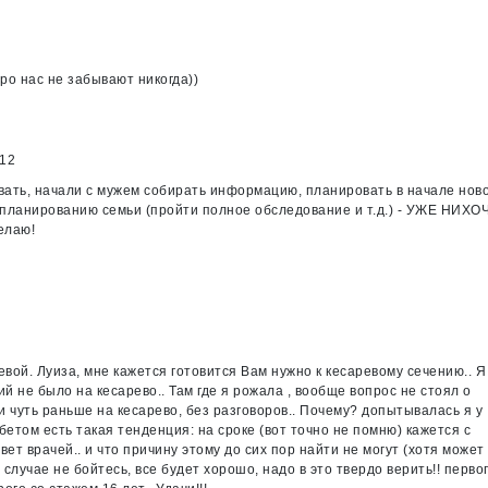
ро нас не забывают никогда))
012
бовать, начали с мужем собирать информацию, планировать в начале нов
 планированию семьи (пройти полное обследование и т.д.) - УЖЕ НИХОЧ
елаю!
ой. Луиза, мне кажется готовится Вам нужно к кесаревому сечению.. Я
й не было на кесарево.. Там где я рожала , вообще вопрос не стоял о
 чуть раньше на кесарево, без разговоров.. Почему? допытывалась я у
бетом есть такая тенденция: на сроке (вот точно не помню) кажется с
вет врачей.. и что причину этому до сих пор найти не могут (хотя может
 случае не бойтесь, все будет хорошо, надо в это твердо верить!! перво