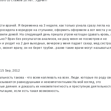
ого со стажем 16 лет.. Удачи!!!
ти врачей. Я беременна на 3 неделе, как только узнала сразу легла на
просидела в коридоре на стульчике, оформить оформили а вот места у н
вили домой. На следующий день пришла утром натощак сдавать кровь, 
льно? Врач без результатов анализов, ни разу меня не посмотрев и не
 и уходит на 2 дня выходных, вечером у меня падает сахар, мед.сестра
, звонит врачу, он не берет трубки...разве такие врачи могут называтьс
15 Sep, 2012
льность такова - что всем наплевать на всех. Люди. которые по роду св
казываются равнодушными и некомпетентными.На мой взгляд, это
ные деяния. и доказать их некомпетентность и преступную деятельност
льтацию, если есть такая возможность.