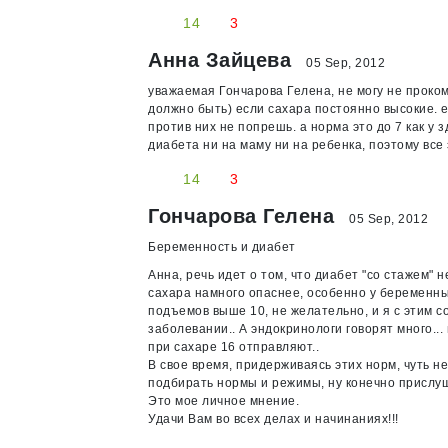
14
3
Анна Зайцева
05 Sep, 2012
уважаемая Гончарова Гелена, не могу не проком
должно быть) если сахара постоянно высокие. 
против них не попрешь. а норма это до 7 как у 
диабета ни на маму ни на ребенка, поэтому все
14
3
Гончарова Гелена
05 Sep, 2012
Беременность и диабет
Анна, речь идет о том, что диабет "со стажем" 
сахара намного опаснее, особенно у беременных.
подъемов выше 10, не желательно, и я с этим с
заболевании.. А эндокринологи говорят много... 
при сахаре 16 отправляют..
В свое время, придерживаясь этих норм, чуть не
подбирать нормы и режимы, ну конечно прислуш
Это мое личное мнение.
Удачи Вам во всех делах и начинаниях!!!