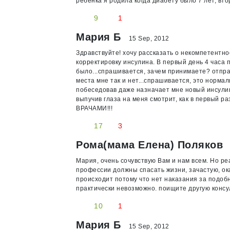
ребенка я родила когда диабету было 7 лет, втор
9
1
Мария Б
15 Sep, 2012
Здравствуйте! хочу рассказать о некомпетентнос
корректировку инсулина. В первый день 4 часа 
было...спрашивается, зачем принимаете? отпра
места мне так и нет...спрашивается, это норма
побеседовав даже назначает мне новый инсулин
выпучив глаза на меня смотрит, как в первый раз
ВРАЧАМИ!!!
17
3
Рома(мама Елена) Поляков
Мария, очень сочувствую Вам и нам всем. Но реа
профессии должны спасать жизни, зачастую, о
происходит потому что нет наказания за подоб
практически невозможно. поищите другую консу
10
1
Мария Б
15 Sep, 2012