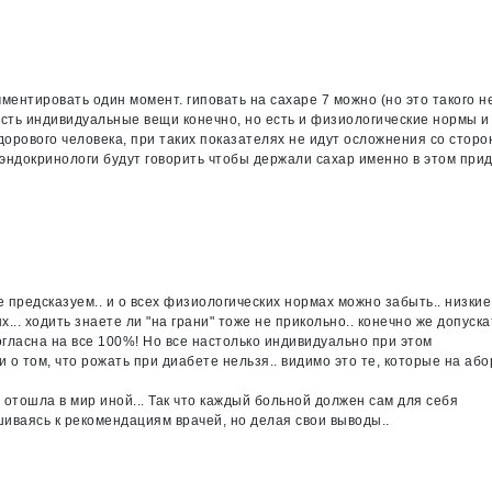
ментировать один момент. гиповать на сахаре 7 можно (но это такого н
есть индивидуальные вещи конечно, но есть и физиологические нормы и
здорового человека, при таких показателях не идут осложнения со стор
 эндокринологи будут говорить чтобы держали сахар именно в этом при
не предсказуем.. и о всех физиологических нормах можно забыть.. низкие
.. ходить знаете ли "на грани" тоже не прикольно.. конечно же допуска
огласна на все 100%! Но все настолько индивидуально при этом
и о том, что рожать при диабете нельзя.. видимо это те, которые на або
 отошла в мир иной... Так что каждый больной должен сам для себя
иваясь к рекомендациям врачей, но делая свои выводы..