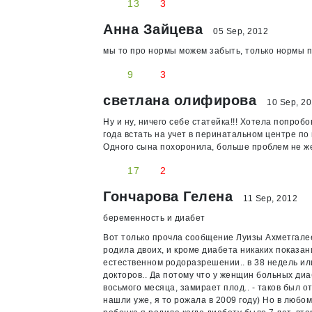
13
3
Анна Зайцева
05 Sep, 2012
мы то про нормы можем забыть, только нормы п
9
3
светлана олифирова
10 Sep, 2
Ну и ну, ничего себе статейка!!! Хотела попро
года встать на учет в перинатальном центре по
Одного сына похоронила, больше проблем не ж
17
2
Гончарова Гелена
11 Sep, 2012
беременность и диабет
Вот только прочла сообщение Луизы Ахметгалеев
родила двоих, и кроме диабета никаких показани
естественном родоразрешении.. в 38 недель или
докторов.. Да потому что у женщин больных диа
восьмого месяца, замирает плод.. - таков был от
нашли уже, я то рожала в 2009 году) Но в любом