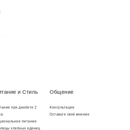
.
итание и Стиль
Общение
тание при диабете 2
Консультации
па
Оставьте своё мнение
циональное питание
блицы хлебных единиц