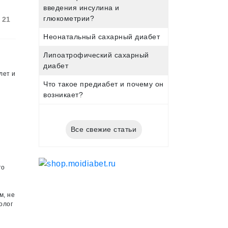
введения инсулина и
глюкометрии?
21
Неонатальный сахарный диабет
Липоатрофический сахарный
диабет
лет и
Что такое предиабет и почему он
возникает?
Все свежие статьи
то
м, не
олог