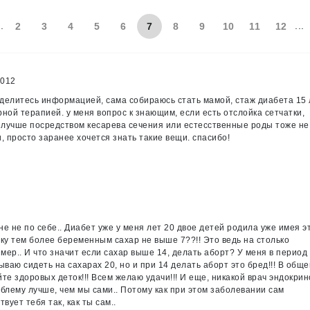
..
...
2
3
4
5
6
7
8
9
10
11
12
2012
делитесь информацией, сама собираюсь стать мамой, стаж диабета 15 
ной терапией. у меня вопрос к знающим, если есть отслойка сетчатки,
е лучше посредством кесарева сечения или естесственные роды тоже не
, просто заранее хочется знать такие вещи. спасибо!
е не по себе.. Диабет уже у меня лет 20 двое детей родила уже имея э
ку тем более беременным сахар не выше 7??!! Это ведь на столько
имер.. И что значит если сахар выше 14, делать аборт? У меня в период
ваю сидеть на сахарах 20, но и при 14 делать аборт это бред!!! В обще
те здоровых деток!!! Всем желаю удачи!!! И еще, никакой врач эндокрин
блему лучше, чем мы сами.. Потому как при этом заболевании сам
вует тебя так, как ты сам..