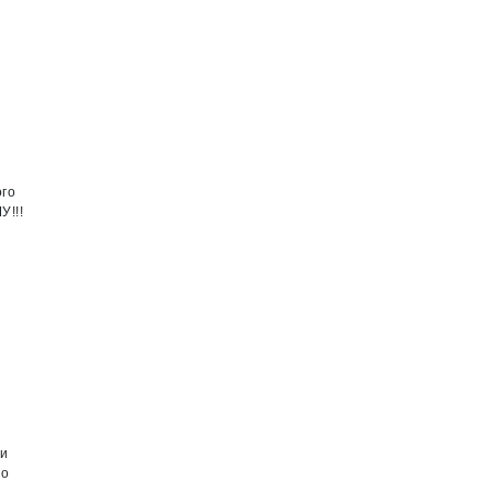
ого
У!!!
 и
го