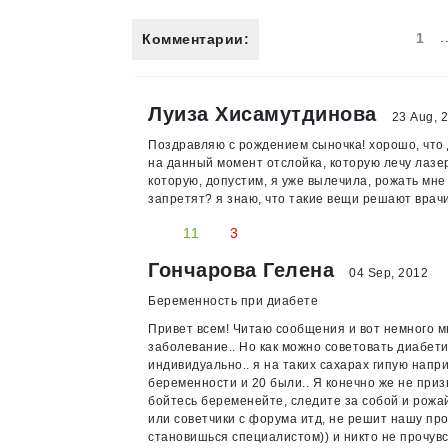
.
1
Комментарии:
Луиза Хисамутдинова
23 Aug, 
Поздравляю с рождением сыночка! хорошо, что 
на данный момент отслойка, которую лечу лазер
которую, допустим, я уже вылечила, рожать мн
запретят? я знаю, что такие вещи решают врачи
11
3
Гончарова Гелена
04 Sep, 2012
Беременность при диабете
Привет всем! Читаю сообщения и вот немного мн
заболевание.. Но как можно советовать диабети
индивидуально.. я на таких сахарах гипую напр
беременности и 20 были.. Я конечно же не призы
бойтесь беременейте, следите за собой и рожай
или советчики с форума итд, не решит нашу про
становишься специалистом)) и никто не прочувст