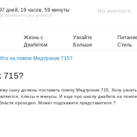
97 дней, 19 часов, 59 минуты
Мы вконтакте
До всемирного дня диабета!
Жизнь с
Узнайте
Питание
Диабетом
Больше
Стиль
Кто на помпе Медтроник 715?
к 715?
ему сыну должны поставить помпу Медтроник 715. Хочу узнать
авляются, плюсы и минусы. И еще про школу диабета на помпе
области проходил. Может подскажите представителя ?