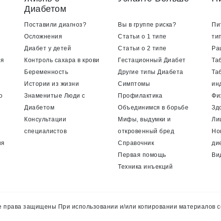
Диабетом
Поставили диагноз?
Вы в группе риска?
Пи
Осложнения
Статьи о 1 типе
ти
Диабет у детей
Статьи о 2 типе
Ра
ия
Контроль сахара в крови
Гестационный Диабет
Та
Беременность
Другие типы Диабета
Та
Истории из жизни
Симптомы
ин
о
Знаменитые Люди с
Профилактика
Фи
Диабетом
Объединимся в борьбе
Зд
Консультации
Мифы, выдумки и
Ли
специалистов
откровенный бред
Но
ия
Справочник
ди
Первая помощь
Ви
Техника инъекций
 права защищены При использовании и/или копировании материалов с