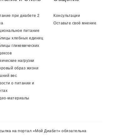
тание при диабете 2
Консультации
па
Оставьте своё мнение
циональное питание
блицы хлебных единиц
блицы гликемических
дексов
зические нагрузки
оровый образ жизни
шний вес
вости о питании и
етах
део-материалы
сылка на портал «Мой Диабет» обязательна