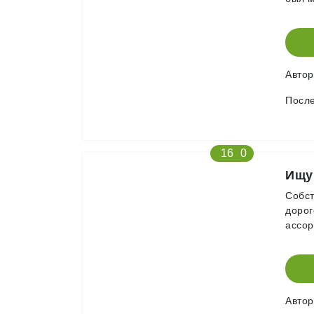
Авто
После
16
0
Ищу
Собст
дорог
ассо
Авто