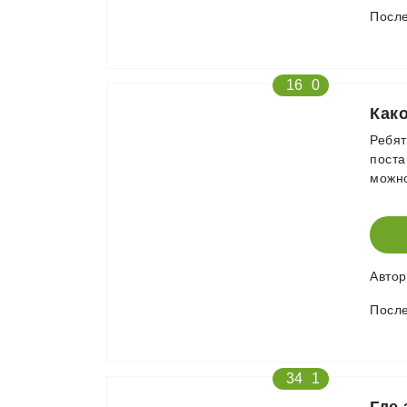
После
16
0
Как
Ребят
поста
можно
Авто
После
34
1