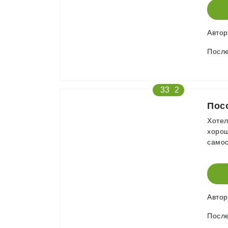
Авто
После
33
2
Пос
Хотел
хорош
самос
Авто
После