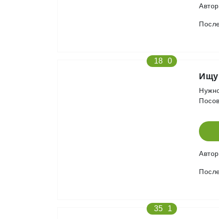
Авто
После
18
0
Ищу
Нужно
Посов
Авто
После
35
1