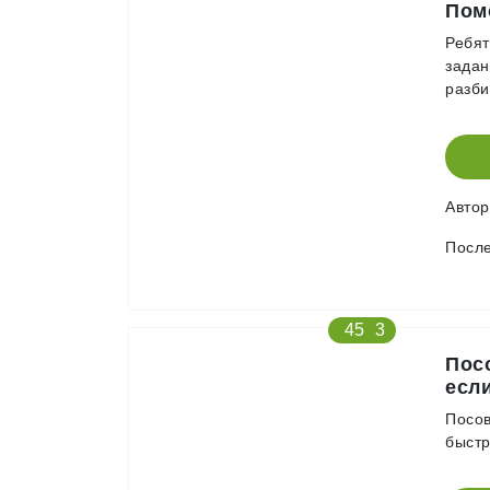
Пом
Ребят
задан
разби
Авто
После
45
3
Пос
есл
Посов
быстр