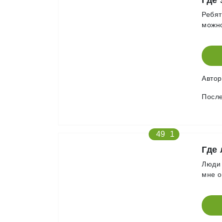
Где 
Ребят
можно
Авто
После
49
1
Где 
Люди 
мне о