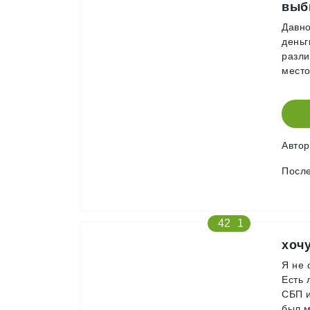
выб
Давно
деньг
разли
место
Авто
После
42
1
хоч
Я не 
Есть 
СБП и
был м