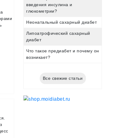
введения инсулина и
глюкометрии?
на
зорами
Неонатальный сахарный диабет
ь
Липоатрофический сахарный
диабет
Что такое предиабет и почему он
возникает?
Все свежие статьи
ся.
з
цесс