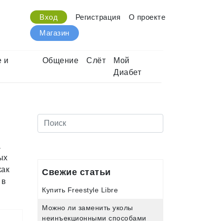
Вход
Регистрация
О проекте
Магазин
 и
Общение
Слёт
Мой
Диабет
а
ых
как
Свежие статьи
 в
Купить Freestyle Libre
Можно ли заменить уколы
неинъекционными способами