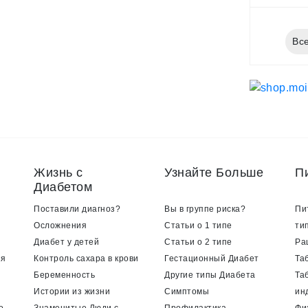
Все
Жизнь с
Узнайте Больше
П
Диабетом
Поставили диагноз?
Вы в группе риска?
Пи
Осложнения
Статьи о 1 типе
ти
Диабет у детей
Статьи о 2 типе
Ра
ия
Контроль сахара в крови
Гестационный Диабет
Та
Беременность
Другие типы Диабета
Та
Истории из жизни
Симптомы
ин
о
Знаменитые Люди с
Профилактика
Фи