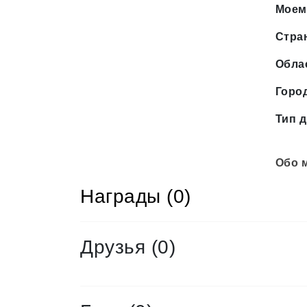
Моем
Стра
Обла
Горо
Тип д
Обо 
Награды (0)
Друзья
(0)