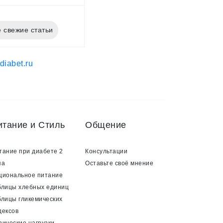
 свежие статьи
итание и Стиль
Общение
тание при диабете 2
Консультации
па
Оставьте своё мнение
циональное питание
блицы хлебных единиц
блицы гликемических
дексов
зические нагрузки