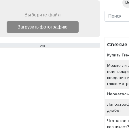
В
Выберите файл
Свежие 
0%
Купить Free
Можно ли 
неинъекци
введения 
глюкометр
Неонаталь
Липоатроф
диабет
Что такое 
возникает