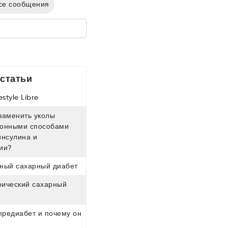
се сообщения
статьи
style Libre
заменить уколы
онными способами
инсулина и
ии?
ный сахарный диабет
ический сахарный
предиабет и почему он
?