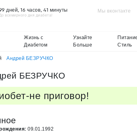
99 дней, 16 часов, 41 минуты
Мы вконтакте
До всемирного дня диабета!
Жизнь с
Узнайте
Питание
Диабетом
Больше
Стиль
й
Андрей БЕЗРУЧКО
дрей БЕЗРУЧКО
иобет-не приговор!
чное
 рождения:
09.01.1992