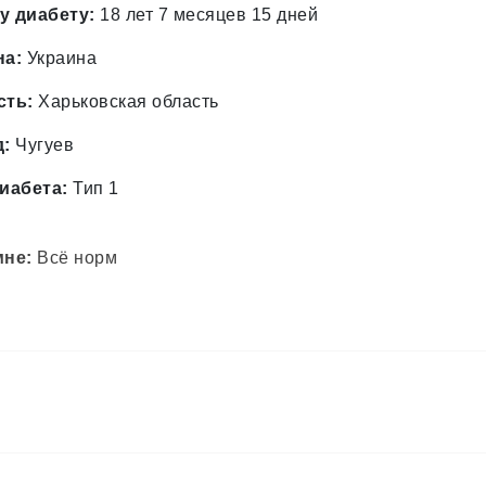
у диабету:
18 лет 7 месяцев 15 дней
на:
Украина
сть:
Харьковская область
д:
Чугуев
иабета:
Тип 1
мне:
Всё норм