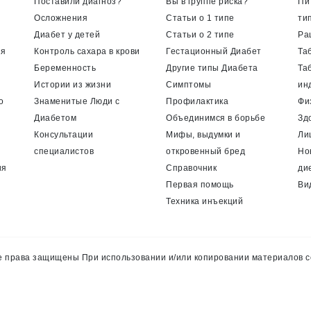
Поставили диагноз?
Вы в группе риска?
Пи
Осложнения
Статьи о 1 типе
ти
Диабет у детей
Статьи о 2 типе
Ра
ия
Контроль сахара в крови
Гестационный Диабет
Та
Беременность
Другие типы Диабета
Та
Истории из жизни
Симптомы
ин
о
Знаменитые Люди с
Профилактика
Фи
Диабетом
Объединимся в борьбе
Зд
Консультации
Мифы, выдумки и
Ли
специалистов
откровенный бред
Но
ия
Справочник
ди
Первая помощь
Ви
Техника инъекций
 права защищены При использовании и/или копировании материалов с