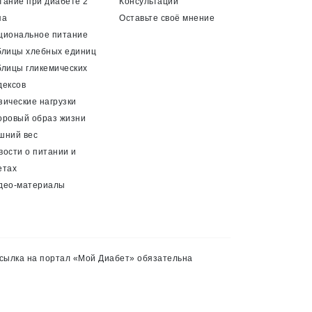
тание при диабете 2
Консультации
па
Оставьте своё мнение
циональное питание
блицы хлебных единиц
блицы гликемических
дексов
зические нагрузки
оровый образ жизни
шний вес
вости о питании и
етах
део-материалы
сылка на портал «Мой Диабет» обязательна