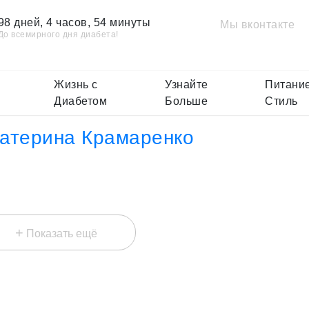
98 дней, 4 часов, 54 минуты
Мы вконтакте
До всемирного дня диабета!
Жизнь с
Узнайте
Питание
Диабетом
Больше
Стиль
атерина Крамаренко
+
Показать ещё