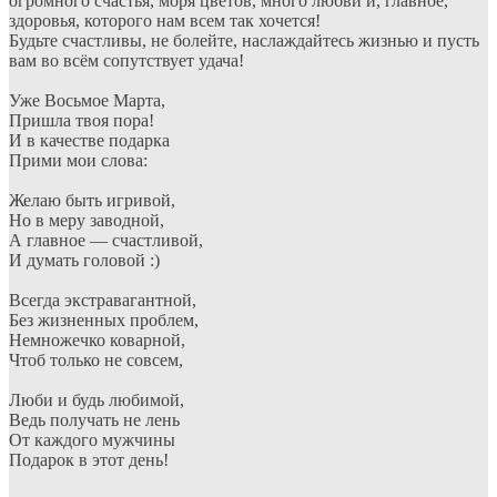
огромного счастья, моря цветов, много любви и, главное,
здоровья, которого нам всем так хочется!
Будьте счастливы, не болейте, наслаждайтесь жизнью и пусть
вам во всём сопутствует удача!
Уже Восьмое Марта,
Пришла твоя пора!
И в качестве подарка
Прими мои слова:
Желаю быть игривой,
Но в меру заводной,
А главное — счастливой,
И думать головой :)
Всегда экстравагантной,
Без жизненных проблем,
Немножечко коварной,
Чтоб только не совсем,
Люби и будь любимой,
Ведь получать не лень
От каждого мужчины
Подарок в этот день!