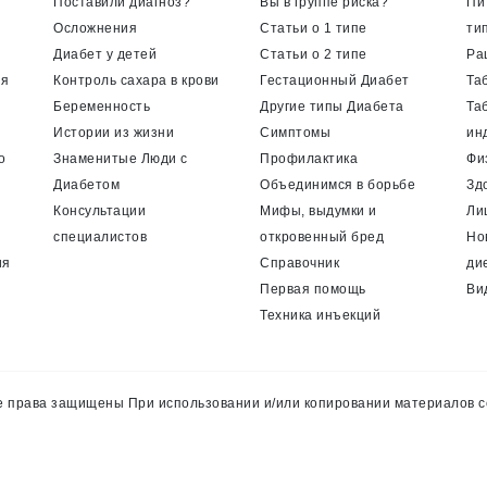
Поставили диагноз?
Вы в группе риска?
Пи
Осложнения
Статьи о 1 типе
ти
Диабет у детей
Статьи о 2 типе
Ра
ия
Контроль сахара в крови
Гестационный Диабет
Та
Беременность
Другие типы Диабета
Та
Истории из жизни
Симптомы
ин
о
Знаменитые Люди с
Профилактика
Фи
Диабетом
Объединимся в борьбе
Зд
Консультации
Мифы, выдумки и
Ли
специалистов
откровенный бред
Но
ия
Справочник
ди
Первая помощь
Ви
Техника инъекций
 права защищены При использовании и/или копировании материалов с