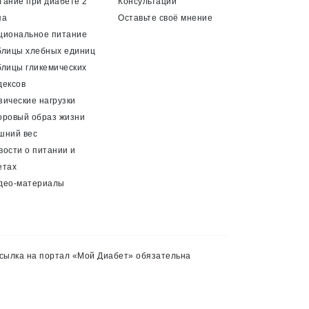
тание при диабете 2
Консультации
па
Оставьте своё мнение
циональное питание
блицы хлебных единиц
блицы гликемических
дексов
зические нагрузки
оровый образ жизни
шний вес
вости о питании и
етах
део-материалы
сылка на портал «Мой Диабет» обязательна