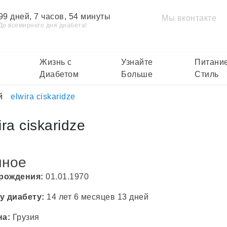
99 дней, 7 часов, 54 минуты
Мы вконтакте
До всемирного дня диабета!
Жизнь с
Узнайте
Питание
Диабетом
Больше
Стиль
й
elwira ciskaridze
ira ciskaridze
чное
 рождения:
01.01.1970
у диабету:
14 лет 6 месяцев 13 дней
на:
Грузия