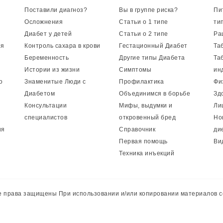
Поставили диагноз?
Вы в группе риска?
Пи
Осложнения
Статьи о 1 типе
ти
Диабет у детей
Статьи о 2 типе
Ра
ия
Контроль сахара в крови
Гестационный Диабет
Та
Беременность
Другие типы Диабета
Та
Истории из жизни
Симптомы
ин
о
Знаменитые Люди с
Профилактика
Фи
Диабетом
Объединимся в борьбе
Зд
Консультации
Мифы, выдумки и
Ли
специалистов
откровенный бред
Но
ия
Справочник
ди
Первая помощь
Ви
Техника инъекций
 права защищены При использовании и/или копировании материалов с