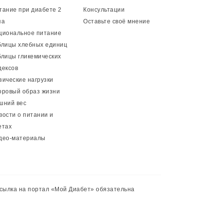
тание при диабете 2
Консультации
па
Оставьте своё мнение
циональное питание
блицы хлебных единиц
блицы гликемических
дексов
зические нагрузки
оровый образ жизни
шний вес
вости о питании и
етах
део-материалы
сылка на портал «Мой Диабет» обязательна