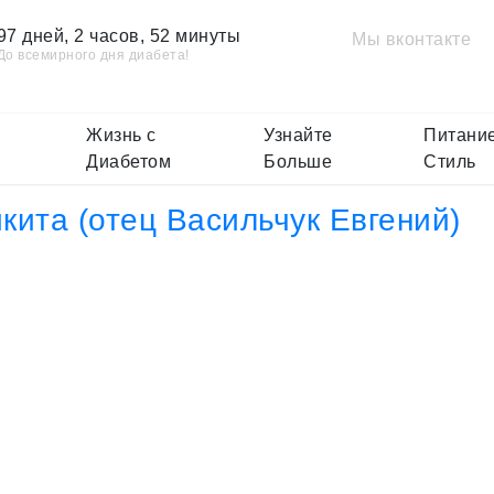
97 дней, 2 часов, 52 минуты
Мы вконтакте
До всемирного дня диабета!
Жизнь с
Узнайте
Питание
Диабетом
Больше
Стиль
кита (отец Васильчук Евгений)