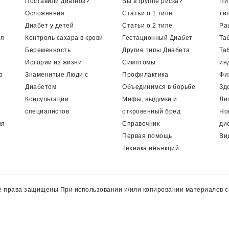
Поставили диагноз?
Вы в группе риска?
Пи
Осложнения
Статьи о 1 типе
ти
Диабет у детей
Статьи о 2 типе
Ра
ия
Контроль сахара в крови
Гестационный Диабет
Та
Беременность
Другие типы Диабета
Та
Истории из жизни
Симптомы
ин
о
Знаменитые Люди с
Профилактика
Фи
Диабетом
Объединимся в борьбе
Зд
Консультации
Мифы, выдумки и
Ли
специалистов
откровенный бред
Но
ия
Справочник
ди
Первая помощь
Ви
Техника инъекций
 права защищены При использовании и/или копировании материалов с