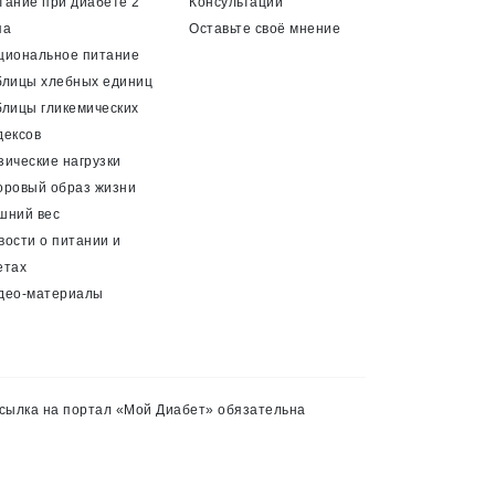
тание при диабете 2
Консультации
па
Оставьте своё мнение
циональное питание
блицы хлебных единиц
блицы гликемических
дексов
зические нагрузки
оровый образ жизни
шний вес
вости о питании и
етах
део-материалы
сылка на портал «Мой Диабет» обязательна