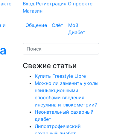
такте
Вход
Регистрация
О проекте
Магазин
е и
Общение
Слёт
Мой
Диабет
а
Свежие статьи
Купить Freestyle Libre
Можно ли заменить уколы
неинъекционными
способами введения
инсулина и глюкометрии?
Неонатальный сахарный
диабет
Липоатрофический
сахарный диабет