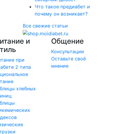
Что такое предиабет и
почему он возникает?
Все свежие статьи
итание и
Общение
тиль
Консультации
Оставьте своё
тание при
мнение
абете 2 типа
циональное
тание
блицы хлебных
диниц
аблицы
икемических
дексов
изические
грузки