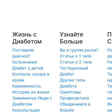
Жизнь с
Узнайте
П
Диабетом
Больше
С
Поставили
Вы в группе риска?
Пи
диагноз?
Статьи о 1 типе
ди
Осложнения
Статьи о 2 типе
Ра
Диабет у детей
Гестационный
пи
Контроль сахара в
Диабет
Та
крови
Другие типы
е
Беременность
Диабета
Т
Истории из жизни
Симптомы
гл
Знаменитые Люди с
Профилактика
ин
Диабетом
Объединимся в
Ф
Консультации
борьбе
на