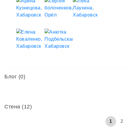
понимает...Хотя на самом деле,это делала я,а не
окружающие меня люди...Некоторые устав со мной
бороться,прекращали со мной всякое общение,а
другие продолжали поддерживать и терпеть
меня.Что касается диеты,то я стала её нарушать
уже на 10 день после того как мне поставили
диагноз.Естественно,это сказывалась на моем
самочувствии.Такой период длился у меня три
года,сахара мои очень сильно скакали.Начиная
от1.9 и заканчивая 35.2.За первый год болезни,я
пять раз лежала в больнице,куда меня привозили на
Блог (0)
скорой помощи в жутком состоянии.Но год назад я
поняла,что в пустую потратила 3 года своей
жизни,потеряла много друзей,в каком-то смысле
потеряла общий язык с родителями,упустила много
Стена (12)
моментов...Моя зацикленность на себе сделала
меня эгоисткой и довольно замкнутым
1
2
человеком.Это была моя защитная реакция.А
сейчас,когда я все осознала,когда приняла свое