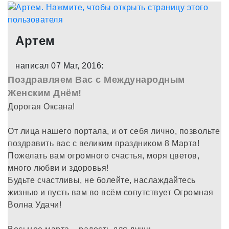
заболевание...именно приняла,а не
смирилась...,когда "Диабет-это образ жизни"стал
моим девизом,жизнь снова координально
Артем
изменилась:я наладила свои сахара(теперь они у
меня от 3.4 и до 8.9),в связи с этим произошло
написал 07 Mar, 2016:
улучшение моего здоровья,пропала постоянная
Поздравляем Вас с Международным
слабость,сухость во рту,улучшилолось качество
Женским Днём!
кожи,пропали прыщики,и в общении с окружающими
Дорогая Оксана!
тоже произошли изменения.Я сейчас считаю,что
диабет мой друг,он помог,мне познакомится с
От лица нашего портала, и от себя лично, позвольте
многими интересными людьми,стать более
поздравить вас с великим праздником 8 Марта!
ответственой,поступила в ВУЗ на бюджет,на
Пожелать вам огромного счастья, моря цветов,
юридический...В дальнейшем хочу стать
много любви и здоровья!
следователем,и я уверена это у меня получится,в
Будьте счастливы, не болейте, наслаждайтесь
это нужно только верить)))
жизнью и пусть вам во всём сопутствует Огромная
Волна Удачи!