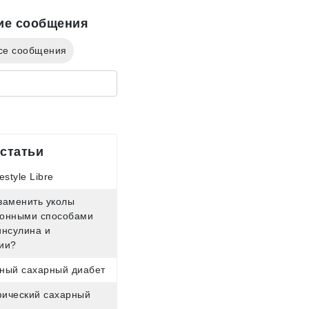
ие сообщения
се сообщения
статьи
estyle Libre
заменить уколы
онными способами
инсулина и
ии?
ный сахарный диабет
ический сахарный