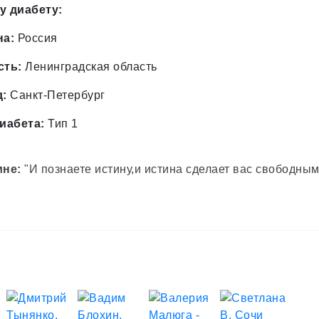
у диабету:
на:
Россия
сть:
Ленинградская область
д:
Санкт-Петербург
иабета:
Тип 1
мне:
"И познаете истину,и истина сделает вас свободным