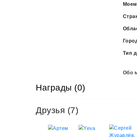
Моем
Стра
Обла
Горо
Тип д
Обо 
Награды (0)
Друзья
(7)