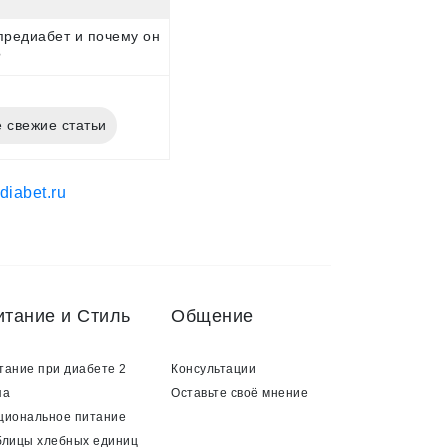
предиабет и почему он
?
 свежие статьи
итание и Стиль
Общение
тание при диабете 2
Консультации
па
Оставьте своё мнение
циональное питание
блицы хлебных единиц