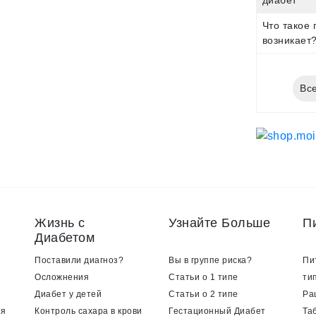
диабет
Что такое 
возникает
Все
Жизнь с
Узнайте Больше
П
Диабетом
Поставили диагноз?
Вы в группе риска?
Пи
Осложнения
Статьи о 1 типе
ти
Диабет у детей
Статьи о 2 типе
Ра
ия
Контроль сахара в крови
Гестационный Диабет
Та