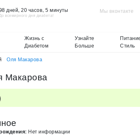
98 дней, 20 часов, 5 минуты
Мы вконтакте
До всемирного дня диабета!
Жизнь с
Узнайте
Питание
Диабетом
Больше
Стиль
й
Оля Макарова
я Макарова
)
чное
 рождения:
Нет информации