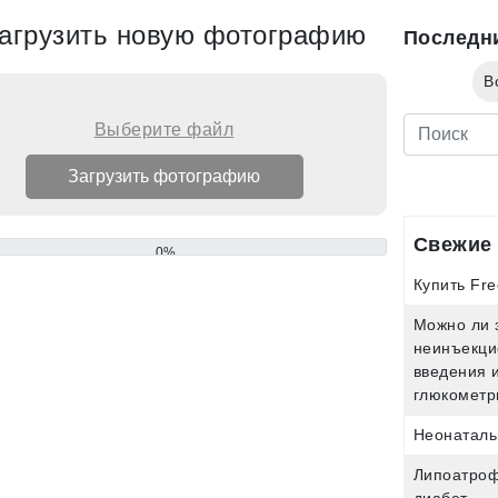
агрузить новую фотографию
Последн
В
Выберите файл
Свежие 
0%
Купить Fre
Можно ли 
неинъекци
введения 
глюкометр
Неонаталь
Липоатроф