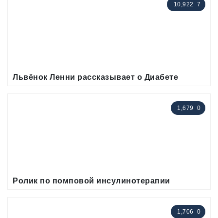
10,922
7
Львёнок Ленни рассказывает о Диабете
1,679
0
Ролик по помповой инсулинотерапии
1,706
0