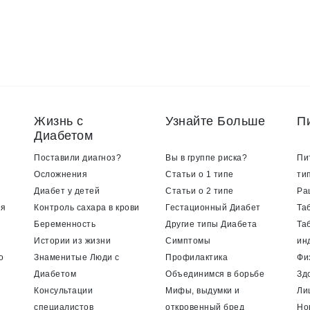
Жизнь с
Узнайте Больше
П
Диабетом
Поставили диагноз?
Вы в группе риска?
Пи
Осложнения
Статьи о 1 типе
ти
Диабет у детей
Статьи о 2 типе
Ра
ия
Контроль сахара в крови
Гестационный Диабет
Та
Беременность
Другие типы Диабета
Та
Истории из жизни
Симптомы
ин
о
Знаменитые Люди с
Профилактика
Фи
Диабетом
Объединимся в борьбе
Зд
Консультации
Мифы, выдумки и
Ли
специалистов
откровенный бред
Но