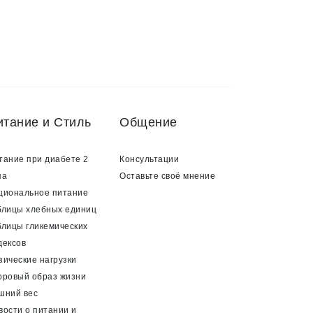
итание и Стиль
Общение
тание при диабете 2
Консультации
па
Оставьте своё мнение
циональное питание
блицы хлебных единиц
блицы гликемических
дексов
зические нагрузки
оровый образ жизни
шний вес
вости о питании и