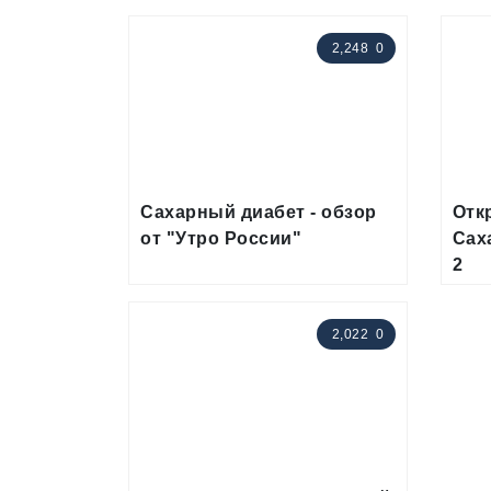
2,248
0
Сахарный диабет - обзор
Отк
от "Утро России"
Сах
2
2,022
0