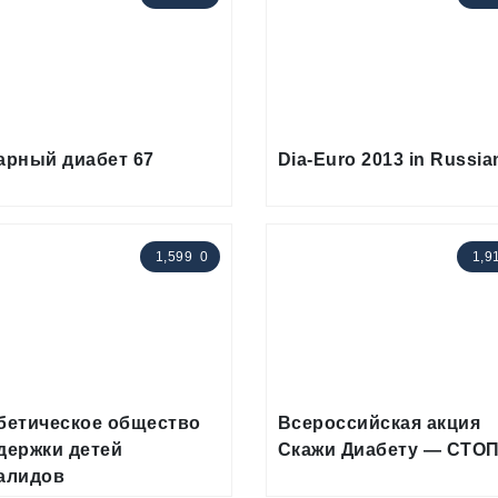
арный диабет 67
Dia-Euro 2013 in Russia
1,599
0
1,9
бетическое общество
Всероссийская акция
держки детей
Скажи Диабету — СТОП
алидов