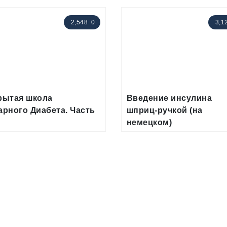
2,548
0
3,1
рытая школа
Введение инсулина
арного Диабета. Часть
шприц-ручкой (на
немецком)