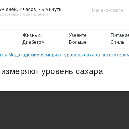
99 дней, 2 часов, 45 минуты
Мы вконтакте
До всемирного дня диабета!
Жизнь с
Узнайте
Питание
Диабетом
Больше
Стиль
нты Медакадемии измеряют уровень сахара посетителя
измеряют уровень сахара