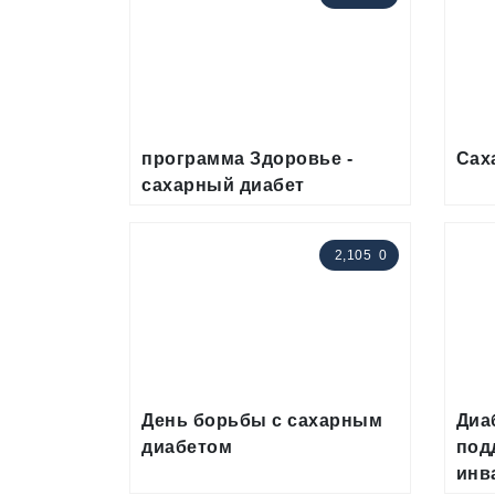
программа Здоровье -
Сах
сахарный диабет
2,105
0
День борьбы с сахарным
Диа
диабетом
под
инв