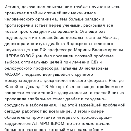
Истина, доказанная опытом: чем глубже научная мысль
проникает в тайны сложнейших механизмов
человеческого организма, тем больше загадок и
противоречий встает перед учеными, раскрывая все
новые просторы для исследований. Это еще раз
подтвердили интереснейшие доклады гостя из Москвы,
директора института диабета Эндокринологического
научного центра РФ профессора Марины Владимировны
ЩЕРБАКОВОЙ (он был посвящен сложной проблеме
выбора оптимальных целей при лечении СД) и
белорусского профессора Татьяны Вячеславовны
МОХОРТ, недавно вернувшейся с крупного
международного эндокринологического форума в Рио–де–
Жанейро. Доклад Т.В.Мохорт был посвящен проблемным
вопросам современной эндокринологии, а красной нитью
проходила глобальная тема: диабет и сердечно–
сосудистые заболевания. Над этой важнейшей проблемой
сегодня работают во всем мире. В этом номере
обязательно прочитайте интервью с профессором–
кардиологом А.Г.МРОЧЕКОМ, но это только начало
большого разговора, который мы в дальнейшем